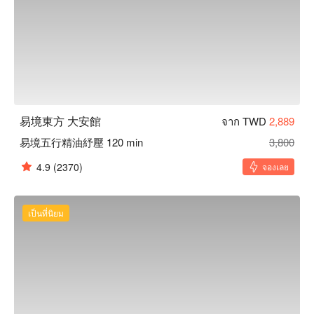
易境東方 大安館
จาก TWD
2,889
易境五行精油紓壓 120 min
3,800
4.9
(2370)
จองเลย
เป็นที่นิยม