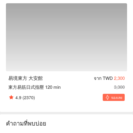
易境東方 大安館
จาก TWD
2,300
東方易筋日式指壓 120 min
3,300
4.9
(2370)
จองเลย
คำถามที่พบบ่อย