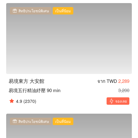
果。

易境東方主打易境五行精油紓壓、東方易筋日式指壓，擁有古
สิทธิประโยชน์พิเศษ
เป็นที่นิยม
風大器的裝潢、寧靜舒適的氛圍、隱密清幽的個人空間，進入
易境東方，感受深深沉沉的禪定放鬆。

易境東方大安館預約、易境東方大安館價格、易境東方大安館
優惠立刻查看⬇︎
易境東方 大安館
จาก TWD
2,289
易境五行精油紓壓 90 min
3,200
4.9
(2370)
จองเลย
สิทธิประโยชน์พิเศษ
เป็นที่นิยม