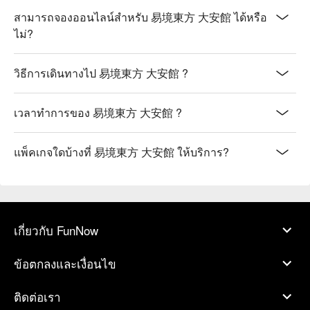
สามารถจองออนไลน์สำหรับ 易境東方 大安館 ได้หรือ
ไม่?
วิธีการเดินทางไป 易境東方 大安館 ?
เวลาทำการของ 易境東方 大安館 ?
แพ็คเกจใดบ้างที่ 易境東方 大安館 ให้บริการ?
เกี่ยวกับ FunNow
ข้อตกลงและเงื่อนไข
ติดต่อเรา