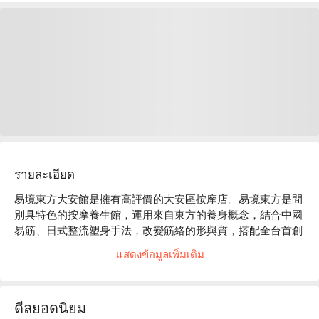
รายละเอียด
易境東方大安館是擁有高評價的大安區按摩店。易境東方是間
別具特色的按摩養生館，運用來自東方的養身概念，結合中國
易筋、日式整流塑身手法，改變筋絡的形與質，搭配全台首創
「 綠色養生 」概念，使您能得到身體與心靈上的實質健康。

แสดงข้อมูลเพิ่มเติม
易境東方評價：Google 4.7 星、平台 4.9 星好評

易境東方店內皆使用有機認證的 ECOSPA 五行芳香精油，搭
配嚴格受訓的按摩老師之技法，可以快速舒緩平日緊繃的肌
ดีลยอดนิยม
肉。定時保養更能幫助身心狀態趨於平衡，達到深層紓壓的效