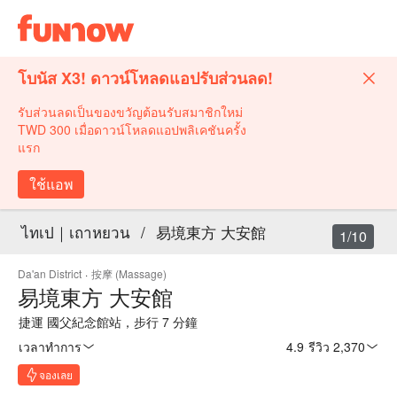
โบนัส X3! ดาวน์โหลดแอปรับส่วนลด!
รับส่วนลดเป็นของขวัญต้อนรับสมาชิกใหม่
TWD 300 เมื่อดาวน์โหลดแอปพลิเคชันครั้ง
แรก
ใช้แอพ
ไทเป｜เถาหยวน
/
易境東方 大安館
1/10
Da'an District
·
按摩 (Massage)
易境東方 大安館
捷運 國父紀念館站，步行 7 分鐘
เวลาทำการ
4.9
·
รีวิว 2,370
จองเลย