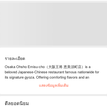
รายละเอียด
Osaka Ohsho Emisu-cho（大阪王将 恵美須町店）is a 
beloved Japanese-Chinese restaurant famous nationwide for 
its signature gyoza. Offering comforting flavors and an 
extensive menu, it is a convenient choice for travelers seeking 
แสดงข้อมูลเพิ่มเติม
reliable, delicious meals in Osaka. Each dish is crafted to 
deliver warmth, satisfaction, and energy.

【Signature Dishes】

ดีลยอดนิยม
Original Gyoza features thin, crisp skin and juicy filling paired 