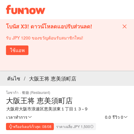
โบนัส X3! ดาวน์โหลดแอปรับส่วนลด!
รับ JPY 1200 ของขวัญต้อนรับสมาชิกใหม่!
ใช้แอพ
คันไซ
/
大阪王将 恵美須町店
โอซาก้า
·
餐廳 (Restaurant)
大阪王将 恵美須町店
大阪府大阪市浪速区恵美須東１丁目１３−９
เวลาทำการ
0.0
·
รีวิว 0
พรีออร์เดอร์เร็วสุด: 08/08
ราคาเฉลี่ย JPY 1,500