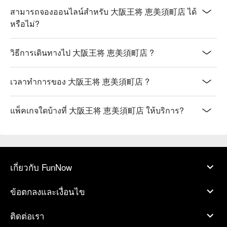
สามารถจองออนไลน์สำหรับ 大阪王将 恵美須町店 ได้
หรือไม่?
วิธีการเดินทางไป 大阪王将 恵美須町店 ?
เวลาทำการของ 大阪王将 恵美須町店 ?
แพ็คเกจใดบ้างที่ 大阪王将 恵美須町店 ให้บริการ?
เกี่ยวกับ FunNow
ข้อตกลงและเงื่อนไข
ติดต่อเรา