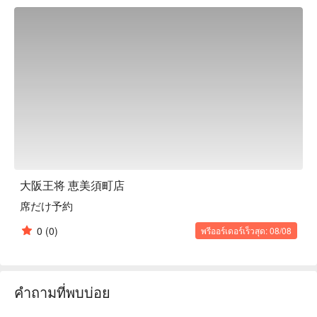
with the restaurant’s unique miso sauce. Spinach Fried Rice is 
a popular hidden gem with fragrant, well-separated grains. 
Fried Spring Rolls have crisp texture and full flavor, enjoyable 
even when cooled.

【Customer Reviews】

Guests praise the affordability, generous portions, and 
consistent deliciousness. Many highlight the miso sauce for 
gyoza and the exceptional spinach fried rice. The spring rolls 
and gyoza are also noted as ideal for takeout.

【More to Recommend】

Convenient for sightseeing travelers, the restaurant offers a 
relaxed environment perfect for families, groups, or quick 
大阪王将 恵美須町店
meals during a busy day. Reserve via FunNow to save time 
席だけ予約
and enjoy casual Japanese-Chinese dining with ease.
0
(0)
พรีออร์เดอร์เร็วสุด: 08/08
คำถามที่พบบ่อย