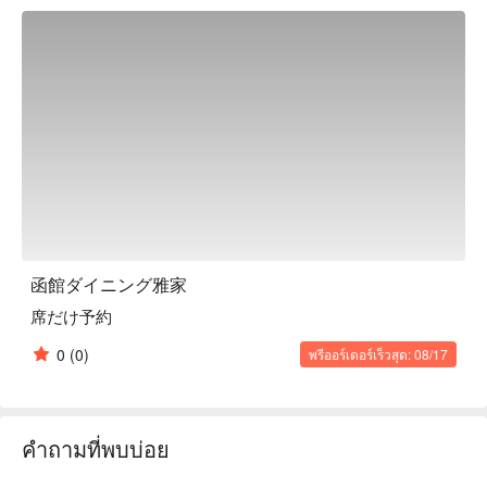
the hearty set meals, perfectly cooked rice, and convenient 
multilingual ordering.

【Signature Dishes】Set meals offer generous portions and 
excellent balance. The seafood rice bowls are colorful and 
packed with fresh sashimi, while grilled chicken cartilage 
makes a perfect pairing with beer.

【Customer Reviews】Visitors praise Miyabiya for 
outstanding freshness, great value, and friendly service. Many 
call it one of the best seafood stops near Hakodate Station.

【More to Recommend】With convenient payment options, 
Wi-Fi, and a completely smoke-free environment, Miyabiya is 
ideal for travelers. FunNow reservations make it easy to enjoy 
函館ダイニング雅家
Hakodate’s iconic seafood without waiting.
席だけ予約
0
(0)
พรีออร์เดอร์เร็วสุด: 08/17
คำถามที่พบบ่อย