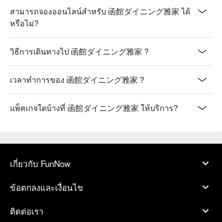
สามารถจองออนไลน์สำหรับ 函館ダイニング雅家 ได้
หรือไม่?
วิธีการเดินทางไป 函館ダイニング雅家 ?
เวลาทำการของ 函館ダイニング雅家 ?
แพ็คเกจใดบ้างที่ 函館ダイニング雅家 ให้บริการ?
เกี่ยวกับ FunNow
ข้อตกลงและเงื่อนไข
ติดต่อเรา