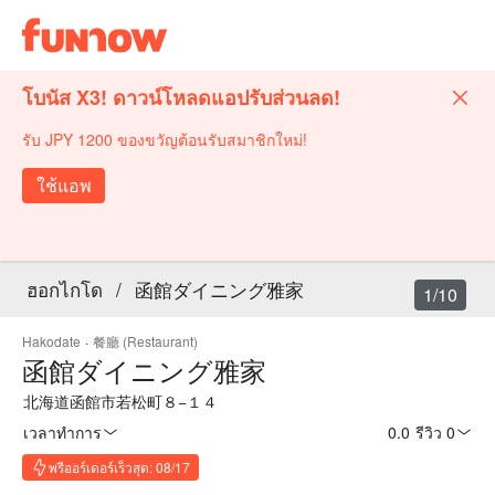
โบนัส X3! ดาวน์โหลดแอปรับส่วนลด!
รับ JPY 1200 ของขวัญต้อนรับสมาชิกใหม่!
ใช้แอพ
ฮอกไกโด
/
函館ダイニング雅家
1/10
Hakodate
·
餐廳 (Restaurant)
函館ダイニング雅家
北海道函館市若松町８−１４
เวลาทำการ
0.0
·
รีวิว 0
พรีออร์เดอร์เร็วสุด: 08/17