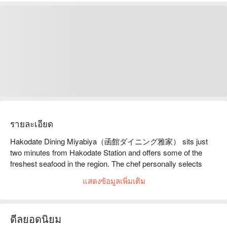
รายละเอียด
Hakodate Dining Miyabiya（函館ダイニング雅家） sits just 
two minutes from Hakodate Station and offers some of the 
freshest seafood in the region. The chef personally selects 
seasonal local fish each morning, ensuring the highest quality. 
แสดงข้อมูลเพิ่มเติม
The signature sashimi platter features twelve varieties of 
Hakodate seafood, offering impressive freshness and value. 
Dishes like seasonal grilled fish and limited salt-grilled soi 
ดีลยอดนิยม
highlight the natural sweetness of the day’s catch. Guests love 