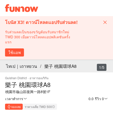
โบนัส X3! ดาวน์โหลดแอปรับส่วนลด!
รับส่วนลดเป็นของขวัญต้อนรับสมาชิกใหม่
TWD 300 เมื่อดาวน์โหลดแอปพลิเคชันครั้ง
แรก
ใช้แอพ
ไทเป｜เถาหยวน
/
樂子 桃園環球A8
1/5
Guishan District
·
อาหารอเมริกัน
樂子 桃園環球A8
桃園市龜山區復興一路8號1F
เวลาทำการ
0.0
·
รีวิว 0
จองเลย
ราคาเฉลี่ย TWD 500