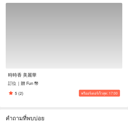
忘的回憶。

🤩 玩樂情報

人均消費：均消 TWD 500

適合情境：兩人約會、家庭聚餐、朋友聚餐、商業午餐、商業
晚餐、日常餐廳

貼心服務：私人包廂

🍳 主廚推薦

【米其林星級水準的麻婆豆腐】豆腐嫩滑，醬汁濃郁入味

【超級麻婆豆腐】香辣麻味，豆腐細膩爽滑

【霸王甘蔗蝦】蝦肉彈嫩，甘蔗清甜多汁

時時香 美麗華
訂位｜贈 Fun 幣
🍽️ 口碑必點

【阿婆紅燒肉】肉質軟糯，醬香濃厚

5
(2)
พรีออร์เดอร์เร็วสุด: 17:00
【3.5 杯雞】雞肉鮮嫩，醬汁濃稠香甜

【火紅楊枝甘露】芒果甜潤，椰香濃郁滑順

🥤 特色飲品

คำถามที่พบบ่อย
【招牌洛神花茶】花香濃郁，酸甜爽口

【甘蔗四季青茶】甘蔗清甜，茶香回甘
