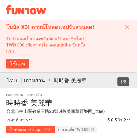
โบนัส X3! ดาวน์โหลดแอปรับส่วนลด!
รับส่วนลดเป็นของขวัญต้อนรับสมาชิกใหม่
TWD 300 เมื่อดาวน์โหลดแอปพลิเคชันครั้ง
แรก
ใช้แอพ
ไทเป｜เถาหยวน
/
時時香 美麗華
1/6
เขตจงซาน
·
อาหารจีน
時時香 美麗華
台北市中山區敬業三路20號5樓(美麗華百樂園_本館)
เวลาทำการ
5.0
·
รีวิว 2
พรีออร์เดอร์เร็วสุด: 17:00
ราคาเฉลี่ย TWD 500