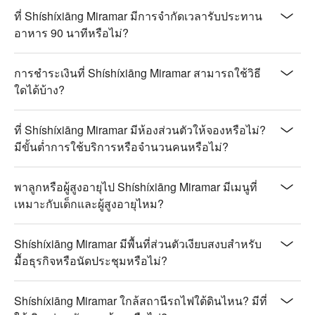
【雪蓋鳳梨烏龍】鳳梨清香，烏龍醇厚

ที่ Shíshíxiāng Miramar มีการจำกัดเวลารับประทาน
อาหาร 90 นาทีหรือไม่?
💡 未成年請勿飲酒；禁止酒駕
การชำระเงินที่ Shíshíxiāng Miramar สามารถใช้วิธี
ใดได้บ้าง?
ที่ Shíshíxiāng Miramar มีห้องส่วนตัวให้จองหรือไม่?
มีขั้นต่ำการใช้บริการหรือจำนวนคนหรือไม่?
พาลูกหรือผู้สูงอายุไป Shíshíxiāng Miramar มีเมนูที่
เหมาะกับเด็กและผู้สูงอายุไหม?
Shíshíxiāng Miramar มีพื้นที่ส่วนตัวเงียบสงบสำหรับ
มื้อธุรกิจหรือนัดประชุมหรือไม่?
Shíshíxiāng Miramar ใกล้สถานีรถไฟใต้ดินไหน? มีที่