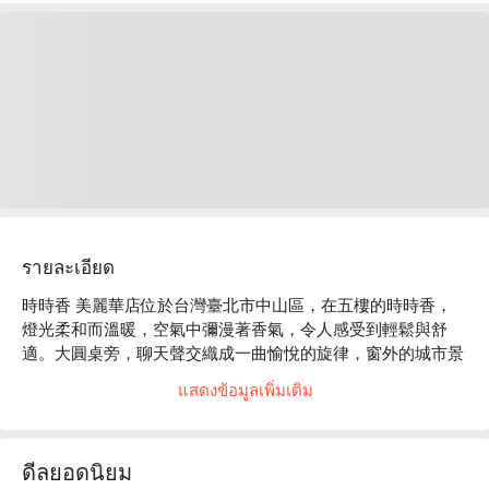
รายละเอียด
時時香 美麗華店位於台灣臺北市中山區，在五樓的時時香，
燈光柔和而溫暖，空氣中彌漫著香氣，令人感受到輕鬆與舒
適。大圓桌旁，聊天聲交織成一曲愉悅的旋律，窗外的城市景
觀映襯著晚餐的氛圍，讓人不禁沉醉於這片刻的安逸。

แสดงข้อมูลเพิ่มเติม
在這樣的氛圍中，米其林星級水準的麻婆豆腐、霸王甘蔗蝦與
招牌洛神花茶成為聚會的完美催化劑，提升了整體的用餐體
ดีลยอดนิยม
驗。這些精選佳餚不僅豐富了味蕾，也為每一次聚餐增添了難