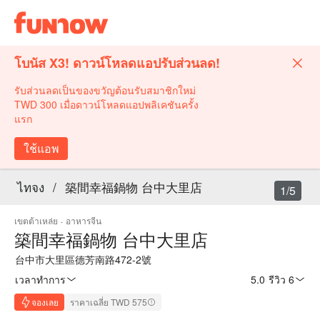
โบนัส X3! ดาวน์โหลดแอปรับส่วนลด!
รับส่วนลดเป็นของขวัญต้อนรับสมาชิกใหม่
TWD 300 เมื่อดาวน์โหลดแอปพลิเคชันครั้ง
แรก
ใช้แอพ
ไทจง
/
築間幸福鍋物 台中大里店
1/5
เขตต้าเหล่ย
·
อาหารจีน
築間幸福鍋物 台中大里店
台中市大里區德芳南路472-2號
เวลาทำการ
5.0
·
รีวิว 6
จองเลย
ราคาเฉลี่ย TWD 575