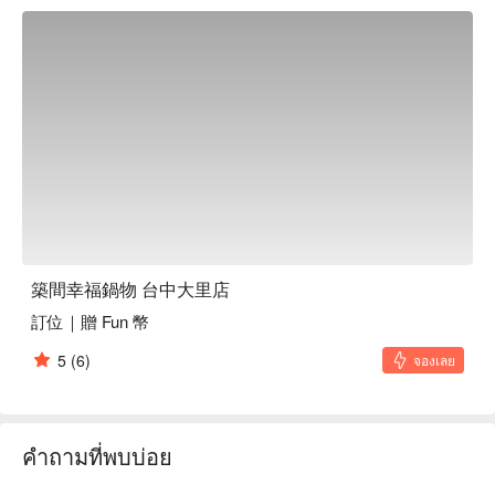
築間幸福鍋物 台中大里店
訂位｜贈 Fun 幣
5
(6)
จองเลย
คำถามที่พบบ่อย