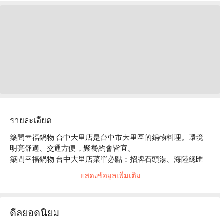
รายละเอียด
築間幸福鍋物 台中大里店是台中市大里區的鍋物料理。環境
明亮舒適、交通方便，聚餐約會皆宜。

築間幸福鍋物 台中大里店菜單必點：招牌石頭湯、海陸總匯
盛合、豪華海鮮拼盤。

แสดงข้อมูลเพิ่มเติม
築間幸福鍋物 台中大里店推薦：餐點選擇豐富，價格親民，
服務穩定。

築間幸福鍋物 台中大里店訂位、優惠資訊立刻查看⬇︎
ดีลยอดนิยม