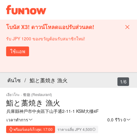
โบนัส X3! ดาวน์โหลดแอปรับส่วนลด!
รับ JPY 1200 ของขวัญต้อนรับสมาชิกใหม่!
ใช้แอพ
คันไซ
/
鮨と藁焼き 漁火
1/6
เฮียวโกะ
·
餐廳 (Restaurant)
鮨と藁焼き 漁火
兵庫縣神戶市中央區下山手通2-11-1 KSM大樓4F
เวลาทำการ
0.0
·
รีวิว 0
พรีออร์เดอร์เร็วสุด: 17:00
ราคาเฉลี่ย JPY 4,500