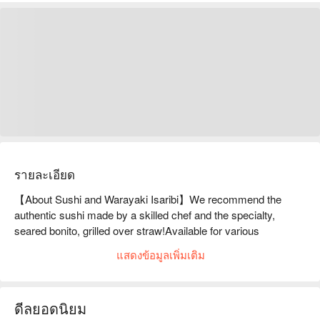
รายละเอียด
【About Sushi and Warayaki Isaribi】We recommend the 
authentic sushi made by a skilled chef and the specialty, 
seared bonito, grilled over straw!Available for various 
banquets! In a stylish space, you can enjoy specialty dishes 
แสดงข้อมูลเพิ่มเติม
and alcohol to your heart's content at [Sushi and Warayaki 
Isaribi], with an artistic yet modern atmosphere. In an 
atmosphere that is welcoming to women diners alone, people 
ดีลยอดนิยม
of all ages and genders can enjoy a casual meal. We offer 