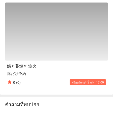
seafood that makes the most of seasonal ingredients, such as 
the Tosa local dish "Seared Bonito Salt, Ponzu," as well as 
authentic sushi made by our craftsmen using rice made with 
Edomae red vinegar to bring out the best in the ingredients, all 
at reasonable prices starting from 150 yen per piece. There 
are many menus that are unique to Isaribi! All of the menus 
that the chef is proud of are delicious. Why not drop by 
casually for various occasions, such as after work, everyday 
use, or a date?

※ This translation includes content generated by AI.
鮨と藁焼き 漁火
席だけ予約
0
(0)
พรีออร์เดอร์เร็วสุด: 17:00
คำถามที่พบบ่อย