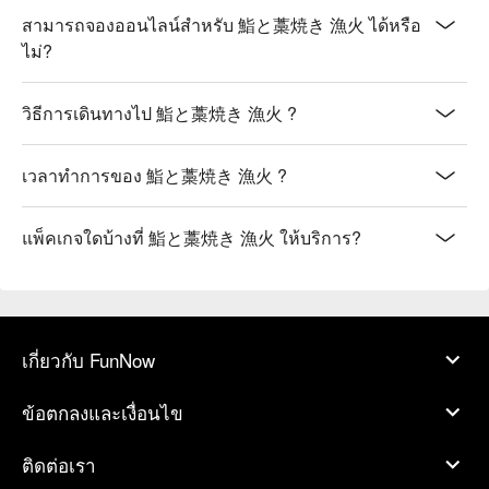
สามารถจองออนไลน์สำหรับ 鮨と藁焼き 漁火 ได้หรือ
ไม่?
วิธีการเดินทางไป 鮨と藁焼き 漁火 ?
เวลาทำการของ 鮨と藁焼き 漁火 ?
แพ็คเกจใดบ้างที่ 鮨と藁焼き 漁火 ให้บริการ?
เกี่ยวกับ FunNow
ข้อตกลงและเงื่อนไข
ติดต่อเรา