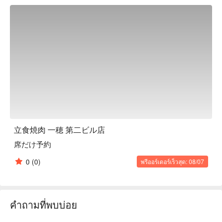
You can also order just one piece, so even if you are alone or 
with a small group, you can feel free to come and enjoy our 
restaurant!

※ This translation includes content generated by AI.
立食焼肉 一穂 第二ビル店
席だけ予約
0
(0)
พรีออร์เดอร์เร็วสุด: 08/07
คำถามที่พบบ่อย