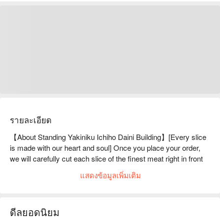
รายละเอียด
【About Standing Yakiniku Ichiho Daini Building】[Every slice 
is made with our heart and soul] Once you place your order, 
we will carefully cut each slice of the finest meat right in front 
of you.We select only the best meat that arrives that day, and 
แสดงข้อมูลเพิ่มเติม
change the special meat on the wooden menu! Therefore, you 
can enjoy different special meat every time you visit! We 
carefully cut each piece of meat in front of you after receiving 
ดีลยอดนิยม
your order, so you can enjoy the deliciousness of each piece! 