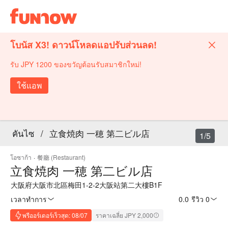
โบนัส X3! ดาวน์โหลดแอปรับส่วนลด!
รับ JPY 1200 ของขวัญต้อนรับสมาชิกใหม่!
ใช้แอพ
คันไซ
/
立食焼肉 一穂 第二ビル店
1/5
โอซาก้า
·
餐廳 (Restaurant)
立食焼肉 一穂 第二ビル店
大阪府大阪市北區梅田1-2-2大阪站第二大樓B1F
เวลาทำการ
0.0
·
รีวิว 0
พรีออร์เดอร์เร็วสุด: 08/07
ราคาเฉลี่ย JPY 2,000