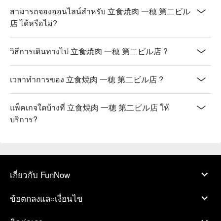
สามารถจองออนไลน์สำหรับ 立食焼肉 一穂 第二ビル
店 ได้หรือไม่?
วิธีการเดินทางไป 立食焼肉 一穂 第二ビル店 ?
เวลาทำการของ 立食焼肉 一穂 第二ビル店 ?
แพ็คเกจใดบ้างที่ 立食焼肉 一穂 第二ビル店 ให้
บริการ?
เกี่ยวกับ FunNow
ข้อตกลงและเงื่อนไข