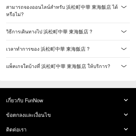
สามารถจองออนไลน์สำหรับ 浜松町中華 東海飯店 ได้
หรือไม่?
วิธีการเดินทางไป 浜松町中華 東海飯店 ?
เวลาทำการของ 浜松町中華 東海飯店 ?
แพ็คเกจใดบ้างที่ 浜松町中華 東海飯店 ให้บริการ?
เกี่ยวกับ FunNow
ข้อตกลงและเงื่อนไข
ติดต่อเรา