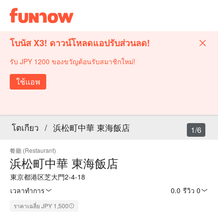
โบนัส X3! ดาวน์โหลดแอปรับส่วนลด!
รับ JPY 1200 ของขวัญต้อนรับสมาชิกใหม่!
ใช้แอพ
โตเกียว
/
浜松町中華 東海飯店
1/6
餐廳 (Restaurant)
浜松町中華 東海飯店
東京都港区芝大門2-4-18
เวลาทำการ
0.0
·
รีวิว 0
ราคาเฉลี่ย JPY 1,500