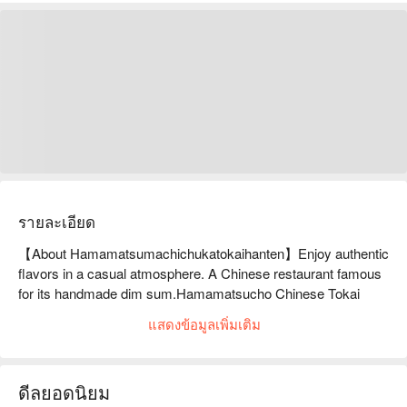
รายละเอียด
【About Hamamatsumachichukatokaihanten】Enjoy authentic 
flavors in a casual atmosphere. A Chinese restaurant famous 
for its handmade dim sum.Hamamatsucho Chinese Tokai 
Hanten offers a wide variety of dishes, including the signature 
แสดงข้อมูลเพิ่มเติม
dish "fried dumplings." This popular restaurant attracts many 
gourmets. The "fried dumplings" wrapped in chewy skin are 
made using Sangen pork and are all handmade. The fragrant 
ดีลยอดนิยม
aroma will whet your appetite. They boast an impressive 