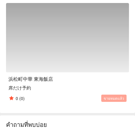
number of menus for both lunch and dinner, and one of the 
joys is finding your favorite dish. We also recommend the all-
you-can-drink course to enjoy the restaurant's flavors. The 
floor is lined with round tables where you can sit comfortably, 
creating a high-quality space with a calm atmosphere. There 
are also private rooms available, making it suitable for a 
variety of occasions. The warm hospitality of the staff is also 
well-known. Once you visit, you will definitely want to return.

※ This translation includes content generated by AI.
浜松町中華 東海飯店
席だけ予約
0
(0)
ขายหมดแล้ว
คำถามที่พบบ่อย