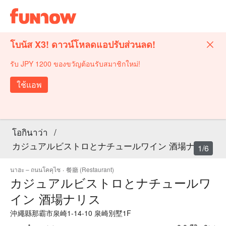
โบนัส X3! ดาวน์โหลดแอปรับส่วนลด!
รับ JPY 1200 ของขวัญต้อนรับสมาชิกใหม่!
ใช้แอพ
โอกินาว่า
/
カジュアルビストロとナチュールワイン 酒場ナリス
1/6
นาฮะ – ถนนโคคุไซ
·
餐廳 (Restaurant)
カジュアルビストロとナチュールワ
イン 酒場ナリス
沖繩縣那霸市泉崎1-14-10 泉崎別墅1F