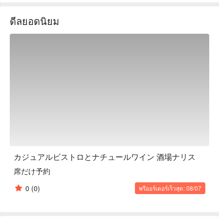
girls’ nights, or casual gatherings.

ดีลยอดนิยม
【Signature Dishes】

Western-Style Obanzai｜Seasonal ingredients crafted into 
wine-friendly small plates

Daily Fresh Fish Special｜Locally caught seafood prepared 
with creative flair

Premium Meat Selections｜Exotic spices meet Japanese 
techniques for layered textures
カジュアルビストロとナチュールワイン 酒場ナリス
席だけ予約
0
(0)
พรีออร์เดอร์เร็วสุด: 08/07