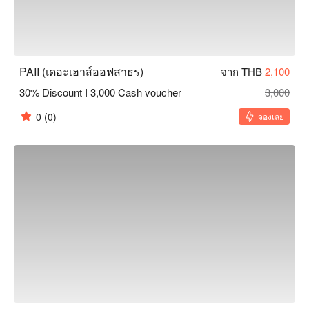
PAII (เดอะเฮาส์ออฟสาธร)
จาก THB
2,100
30% Discount I 3,000 Cash voucher
3,000
0
(0)
จองเลย