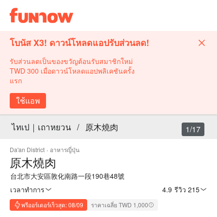
โบนัส X3! ดาวน์โหลดแอปรับส่วนลด!
รับส่วนลดเป็นของขวัญต้อนรับสมาชิกใหม่
TWD 300 เมื่อดาวน์โหลดแอปพลิเคชันครั้ง
แรก
ใช้แอพ
ไทเป｜เถาหยวน
/
原木燒肉
1/17
Da'an District
·
อาหารญี่ปุ่น
原木燒肉
台北市大安區敦化南路一段190巷48號
เวลาทำการ
4.9
·
รีวิว 215
พรีออร์เดอร์เร็วสุด: 08/09
ราคาเฉลี่ย TWD 1,000