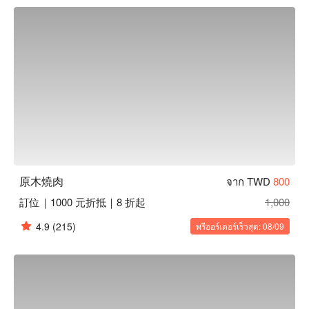
漸次展開。

🤩 玩樂情報

人均消費：店內無低消限制，均消為 TWD 1000

適合情境：多人聚餐、兩人約會、Fine Dining、朋友聚餐、家
庭聚餐、宵夜

貼心服務：私人包廂

🍳 主廚推薦  

【日本 A5 和牛夏多布里昂】肉質細嫩，入口即化，帶有濃郁
的牛脂香  

【日本 A5 和牛肋眼上蓋】厚實飽滿，肉汁豐富，口感絕佳  

原木燒肉
จาก TWD
800
【極上炙燒和牛】外焦內嫩，香氣四溢，令人難以忘懷  

訂位｜1000 元折抵｜8 折起
1,000
【A5 和牛松露丼】香氣撲鼻，松露與和牛的完美結合  

【原木幻切和牛一本燒】炭香四溢，肉質鮮美，回味無窮  

4.9
(215)
พรีออร์เดอร์เร็วสุด: 08/09
🍽️ 口碑必點  

【胡麻鮮蔬沙拉】清爽脆口，芝麻香氣濃郁  

【韓式熟成泡菜】微酸微辣，爽脆可口，開胃必選  

【慢燉濃醇雞湯】湯頭濃郁，雞肉軟嫩，滋味飽滿  

【原木特選松阪臀肉】肉質柔嫩，炭火香氣十足  
