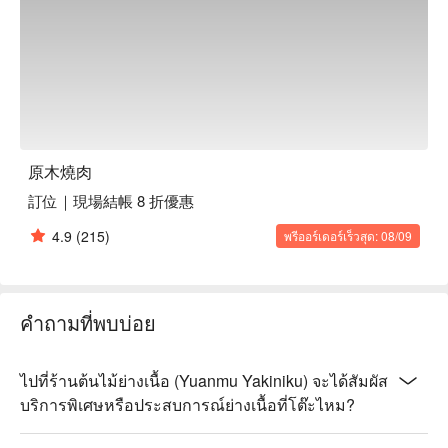
【原木特調雞腿肉】外皮酥脆，肉質鮮嫩，香味撲鼻  

【美國 prime 無骨牛小排】肉質細緻，入口多汁，風味絕佳  

【美國 prime 頂級板腱】口感扎實，肉香四溢，令人回味  

【原木戰斧豬排】外酥內嫩，香氣撲鼻，肉質多汁  

【A5 和牛沙朗芯】肉質細膩，脂香迷人，入口即化  

【綜合蔬菜】新鮮可口，色彩繽紛，健康滿分  

原木燒肉
🥤 特色飲品  

【木語冷泡茶】茶香淡雅，沁人心脾，清爽解膩  

訂位｜現場結帳 8 折優惠
【葡萄沙瓦】酸甜適中，果香濃郁，微醺怡人  

4.9
(215)
พรีออร์เดอร์เร็วสุด: 08/09
💡 未成年請勿飲酒；禁止酒駕
คำถามที่พบบ่อย
ไปที่ร้านต้นไม้ย่างเนื้อ (Yuanmu Yakiniku) จะได้สัมผัส
บริการพิเศษหรือประสบการณ์ย่างเนื้อที่โต๊ะไหม?