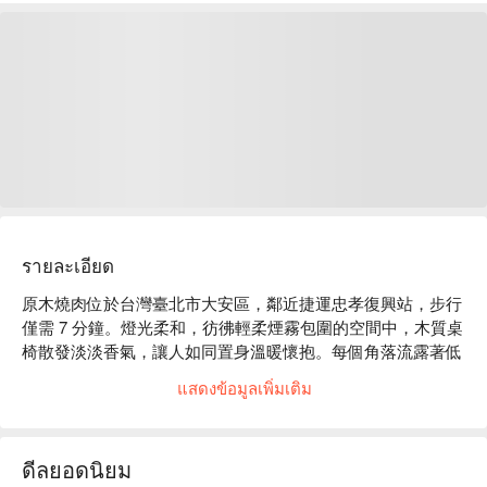
รายละเอียด
原木燒肉位於台灣臺北市大安區，鄰近捷運忠孝復興站，步行
僅需 7 分鐘。燈光柔和，彷彿輕柔煙霧包圍的空間中，木質桌
椅散發淡淡香氣，讓人如同置身溫暖懷抱。每個角落流露著低
調奢華，私密包廂為朋友或情侶提供靜謐對話空間，營造出獨
แสดงข้อมูลเพิ่มเติม
特的親密感。

日本 A5 和牛夏多布里昂與極上炙燒和牛，猶如這場饗宴的完
ดีลยอดนิยม
美催化劑，讓整體用餐體驗昇華，微醺的氛圍在細膩的味道中