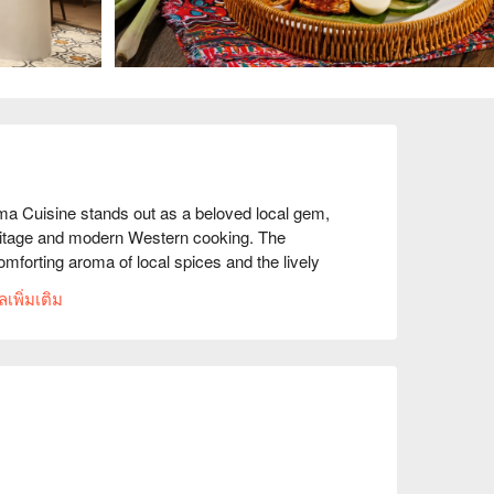
a Cuisine stands out as a beloved local gem, 
eritage and modern Western cooking. The 
omforting aroma of local spices and the lively 
and families gather, drawn by the promise of 
เพิ่มเติม
. This must-visit spot offers a dining experience 
r.

 night out, here’s what makes it unforgettable:

here classic comfort meets creative flair. Think 
orary touch, or fusion pastas that sing with the 
tive spirit, combined with the sincere, welcoming 
t of pure joy.
