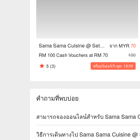
🍽️ Recommended Dishes

・Rendang Beef Pasta | Rich, slow-cooked beef rend
fusion kick.

・Nasi Lemak Ayam Goreng Berempah | Fragrant coc
marinated fried chicken thigh.

・Salted Egg Butter Chicken Rice Bowl | Crispy chi
Sama Sama Cuisine @ Setapak
จาก MYR
70
egg yolk sauce over fluffy rice.

RM 100 Cash Vouchers at RM 70
100
🥤 Signature Sips

5
(3)
พรีออร์เดอร์เร็วสุด: 19:00
・Pandan Gula Melaka Latte | A fragrant twist on the
・Asam Boi Lychee Sparkler | A fizzy and refreshing
salty notes.

คำถามที่พบบ่อย
⭐ Google Rating: 4.6 from 1500 reviews

Perfect for casual weeknight dinners, weekend fami