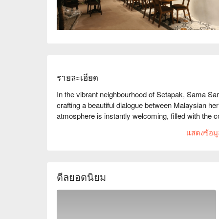
รายละเอียด
In the vibrant neighbourhood of Setapak, Sama Sam
crafting a beautiful dialogue between Malaysian h
atmosphere is instantly welcoming, filled with the c
chatter of happy diners. It’s a place where friends 
แสดงข้อมูล
innovative fusion dishes served with genuine warmth
that feels both excitingly new and wonderfully familia
Whether you're here for a quick dinner or a lingering
ดีลยอดนิยม
The heart of the experience is their playful menu, w
rich, fragrant Lemak Rice reimagined with a contemp
bold, surprising notes of local herbs. It’s this inven
service, that transforms a simple meal into a momen