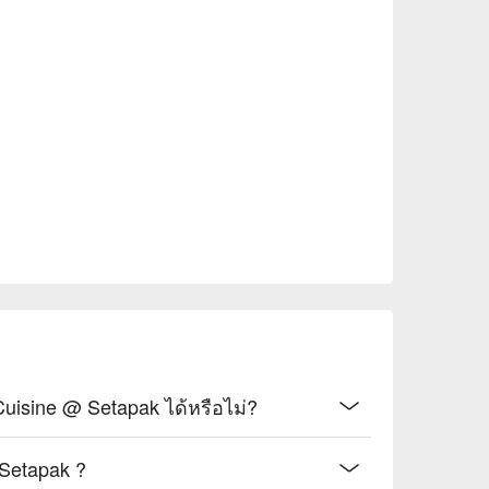
ang tossed with al dente pasta for a perfect 
onut rice served with a crispy, spice-
cken bites coated in a creamy, savoury salted 
 classic latte, sweetened with local palm sugar.

 cooler that perfectly balances sweet, sour, and 
ly meals, or celebratory catch-ups with friends.
สามารถจองออนไลน์สำหรับ Sama Sama Cuisine @ Setapak ได้หรือไม่?
วิธีการเดินทางไป Sama Sama Cuisine @ Setapak ?