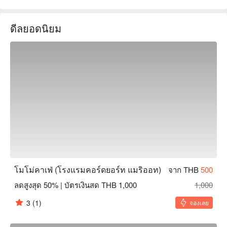
4.3 ดาว  

การตกแต่งของร้านทันสมัยและเรียบง่าย มีพื้นที่สว่างและกว้าง
ดีลยอดนิยม
ขวาง บรรยากาศสบายและผ่อนคลาย ที่นี่มีบริการรับประทาน
อาหารตลอดทั้งวัน ไม่ว่าจะเป็นการรับประทานอาหารเช้าที่อุดม
สมบูรณ์ การรับประทานอาหารกลางวันแบบสบาย ๆ หรือการจิบ
ชาในช่วงบ่าย ก็เป็นตัวเลือกที่ยอดเยี่ยม  

เมนูของ MoMo Café มีความหลากหลาย รวมถึงบาร์สลัดสด ๆ 
เนื้อย่างที่อบสดใหม่ และอาหารไทยคลาสสิก ซึ่งผสมผสานรสชาติ
ของตะวันออกและตะวันตกได้อย่างลงตัว บุฟเฟ่ต์อาหารเช้าของ
ที่นี่เป็นที่นิยมอย่างมาก สามารถตอบสนองรสนิยมของนักท่อง
เที่ยวที่แตกต่างกัน  

ร้านตั้งอยู่ภายในโรงแรม Courtyard by Marriott Bangkok เดิน
ทางสะดวก ใกล้กับสถานี BTS ราชดำริ เดินจากทางออก 4 
ประมาณ 6 นาทีถึงที่หมาย สถานที่ตั้งดีเยี่ยม  

MoMo Café (Courtyard by Marriott Bangkok) สำรองที่นั่ง, 
โมโม่คาเฟ่ (โรงแรมคอร์ดยอร์ท แมริออท)
จาก THB
500
MoMo Café (Courtyard by Marriott Bangkok) ราคา, MoMo 
ลดสูงสุด 50% | บัตรเงินสด THB 1,000
1,000
Café (Courtyard by Marriott Bangkok) โปรโมชั่น ดูทันที⬇︎
3
(1)
จองเลย