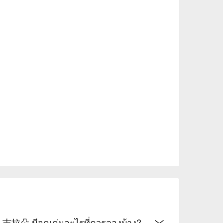
聚餐、早餐、早午餐、午餐、晚餐

美結合，讓人欲罷不能

一口

，讓味蕾跳舞

出色，滿足所有感官

忘的美味

to

 มีจุดเด่นอะไรที่ควรลองบ้าง?