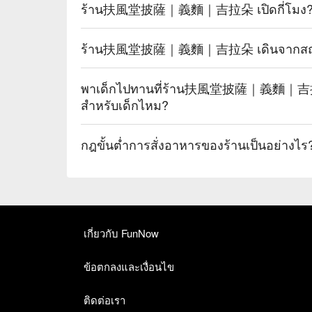
ร้าน扶風堂披薩｜義麵｜吉拉朵 เปิดกี่โมง? มี
ร้าน扶風堂披薩｜義麵｜吉拉朵 เดินจากสถานีรถไ
พาเด็กไปทานที่ร้าน扶風堂披薩｜義麵｜吉拉朵 
สำหรับเด็กไหม?
กฎขั้นต่ำการสั่งอาหารของร้านเป็นอย่างไร?
เกี่ยวกับ FunNow
ข้อตกลงและเงื่อนไข
ติดต่อเรา