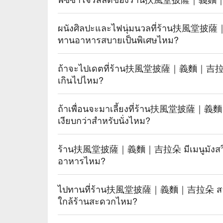
ผนังศิลปะและไฟนุ่มนวลที่ร้าน扶風堂
ทานอาหารสบายเป็นพิเศษไหม?
ถ้าจะไปเดตที่ร้าน扶風堂披薩｜義麵｜吉拉朵 บ
เกินไปไหม?
ถ้าเพื่อนจะมาเลี้ยงที่ร้าน扶風堂披薩｜義麵｜
เงียบกว่าสำหรับนั่งไหม?
ร้าน扶風堂披薩｜義麵｜吉拉朵 มีเมนูมังสวิรัติ
อาหารไหม?
ไปทานที่ร้าน扶風堂披薩｜義麵｜吉拉朵 สามาร
ใกล้ร้านสะดวกไหม?