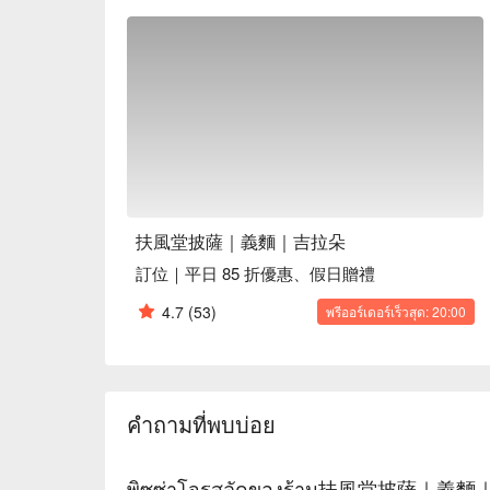
適合情境：多人聚餐、日常餐廳、家庭聚餐、朋友
貼心服務：親子友善、素食友善

🍳 主廚推薦

【海盜 (海鮮總匯) 披薩】新鮮海鮮與濃郁起司完
【招牌烘蛋】綿密蛋香中藏著鮮美餡料，讓人一口接
【漁夫 (塔香海鮮麵)】香氣四溢的塔香與海鮮交織
【少女 (酒醋鴨胸麵)】鴨胸肉鮮嫩多汁，酒醋提味
🍽️ 口碑必點

扶風堂披薩｜義麵｜吉拉朵
【皇后 (瑪格麗特披薩)】經典風味，簡單卻令人難
訂位｜平日 85 折優惠、假日贈禮
🥤 特色飲品

4.7
(53)
พรีออร์เดอร์เร็วสุด: 20:00
【Affogato】濃縮咖啡或醇黑可可，搭配真正義式gela
【蜂蜜檸檬冰茶】清新解膩，為夏日增添一抹甜美

💡 未成年請勿飲酒；禁止酒駕
คำถามที่พบบ่อย
พิซซ่าโจรสลัดของร้าน扶風堂披薩｜義麵｜吉拉朵