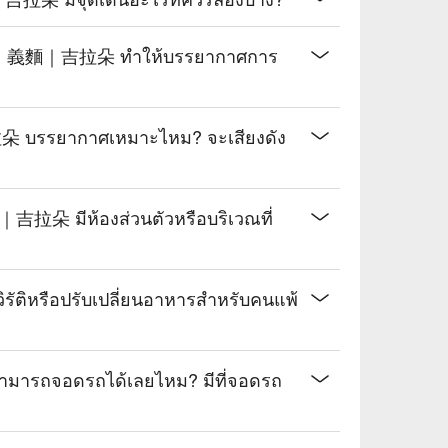
披薩｜義麵｜吉拉朵 ทำให้บรรยากาศการ
รรยากาศเหมาะไหม? จะเสียงดัง
吉拉朵 มีห้องส่วนตัวหรือบริเวณที่
หรือปรับเปลี่ยนอาหารสำหรับคนแพ้
ถจอดรถได้เลยไหม? มีที่จอดรถ