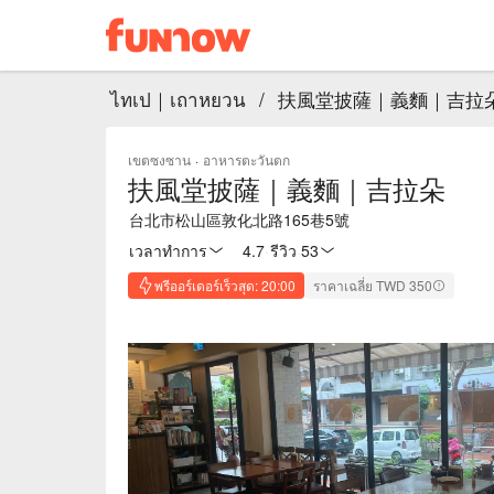
ไทเป｜เถาหยวน
/
扶風堂披薩｜義麵｜吉拉
เขตซงซาน
·
อาหารตะวันตก
扶風堂披薩｜義麵｜吉拉朵
台北市松山區敦化北路165巷5號
เวลาทำการ
4.7
·
รีวิว 53
พรีออร์เดอร์เร็วสุด: 20:00
ราคาเฉลี่ย TWD 350