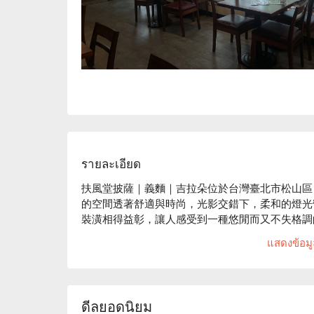
รายละเอียด
扶風堂披薩｜義麵｜吉拉朵位於台灣臺北市松山區，
的空間透著舒適與時尚，光影交錯下，柔和的燈光
裝潢相得益彰，讓人感受到一種悠閒而又不失格調
แสดงข้อมูล
這裡的招牌如海盜披薩、少女麵和招牌烘蛋，無論
化劑，讓你在微醺中享受一場美味的饗宴。

🤩 玩樂情報

ดีลยอดนิยม
人均消費：均消為 TWD 350
