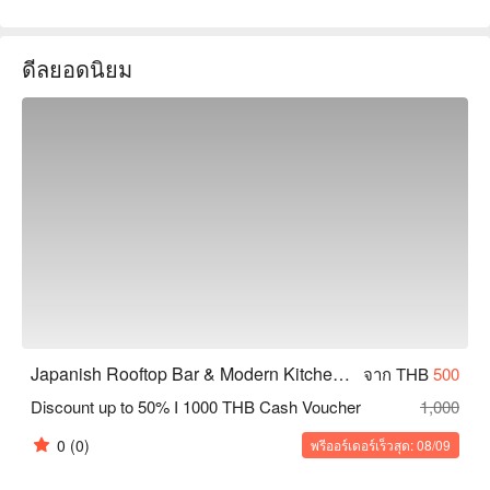
Japanish Rooftop Bar & Modern Kitchen คะแนน: Google 4.7 
ดาว  

ดีลยอดนิยม
ร้านตั้งอยู่บนชั้นดาดฟ้าของโรงแรม มีระเบียงกลางแจ้งที่ทันสมัย
ให้ชมเส้นขอบฟ้าของกรุงเทพฯ บรรยากาศโดยรวมผ่อนคลาย
และสบายตา การตกแต่งหรูหราและสะดวกสบาย เหมาะสำหรับ
การเดทของคู่รักหรือการรวมตัวของเพื่อน ๆ เพื่อเพลิดเพลินกับ
ค่ำคืนโรแมนติกท่ามกลางวิวสวยและอาหารอร่อย  

เมนูของ Japanish เน้นการผสมผสานอาหารญี่ปุ่นและตะวันตกที่
สร้างสรรค์ ตั้งแต่อาหารเรียกน้ำย่อยไปจนถึงจานหลักมีให้เลือก
หลากหลาย นอกจากนี้ยังมีค็อกเทลคลาสสิกและเครื่องดื่มสูตร
พิเศษให้บริการ เพื่อให้คุณได้เพลิดเพลินกับค่ำคืนที่มีความสุขไป
พร้อมกับการลิ้มรสอาหาร  

ร้านตั้งอยู่ในซอยสุขุมวิท 11 ใกล้สถานี BTS นานา จากทางออก 3 
เดินเข้าไปในซอยประมาณ 2 นาทีถึง สะดวกในการเดินทาง  

Japanish Rooftop Bar & Modern Kitchen จอง, Japanish 
Japanish Rooftop Bar & Modern Kitchen (Nana)
จาก THB
500
Rooftop Bar & Modern Kitchen ราคา, Japanish Rooftop Bar & 
Discount up to 50% I 1000 THB Cash Voucher
1,000
Modern Kitchen โปรโมชั่นดูทันที⬇︎
0
(0)
พรีออร์เดอร์เร็วสุด: 08/09