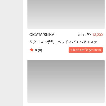
CICATA/ShIKA.
จาก JPY
13,200
リクエスト予約｜ヘッドスパ + ヘアエステ
0
(0)
พรีออร์เดอร์เร็วสุด: 08/13