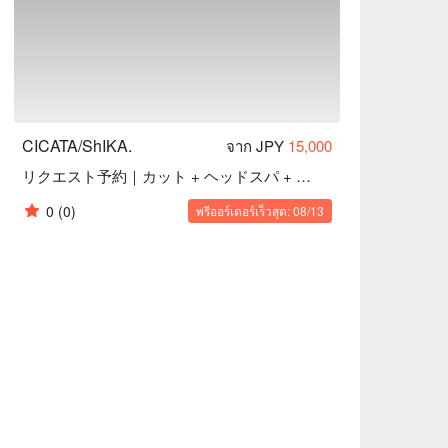
CICATA/ShIKA.
จาก JPY
15,000
リクエスト予約｜カット + ヘッドスパ + ヘアエステ
0
(0)
พรีออร์เดอร์เร็วสุด: 08/13