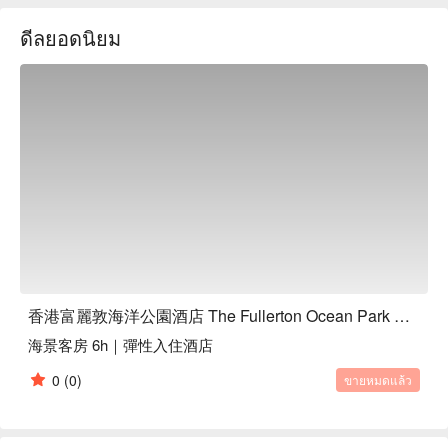
區、健身中心和水療中心。我們誠邀您一同探索充滿活力且迷
ดีลยอดนิยม
人的南區，感受本地人獨特的生活方式、遊覧各式自然奇觀、
海洋公園和無盡的旅遊景點。
香港富麗敦海洋公園酒店 The Fullerton Ocean Park Hotel HK
海景客房 6h｜彈性入住酒店
0
(0)
ขายหมดแล้ว