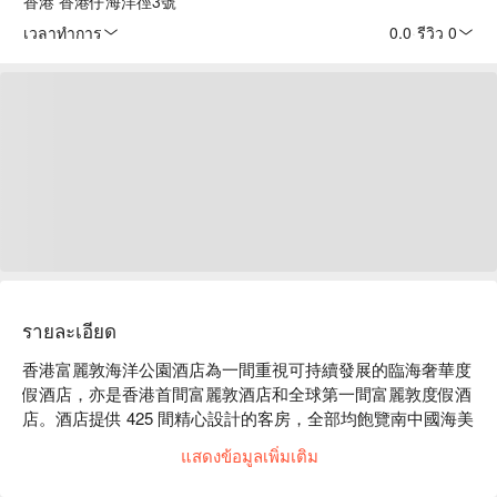
香港 香港仔海洋徑3號
เวลาทำการ
0.0
·
รีวิว 0
รายละเอียด
香港富麗敦海洋公園酒店為一間重視可持續發展的臨海奢華度
假酒店，亦是香港首間富麗敦酒店和全球第一間富麗敦度假酒
店。酒店提供 425 間精心設計的客房，全部均飽覽南中國海美
景，為客人提供一個温馨寧靜的休閒勝地。

แสดงข้อมูลเพิ่มเติม
酒店設有 3 間餐廳、無邊際泳池、兒童嬉水池、室內兒童玩樂