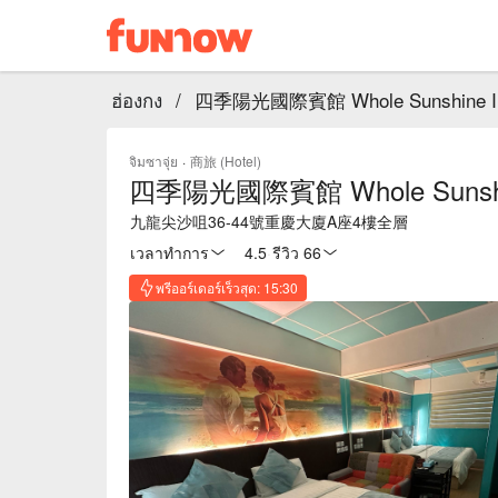
ฮ่องกง
/
四季陽光國際賓館 Whole Sunshine Int
จิมซาจุ่ย
·
商旅 (Hotel)
四季陽光國際賓館 Whole Sunshine
九龍尖沙咀36-44號重慶大廈A座4樓全層
เวลาทำการ
4.5
·
รีวิว 66
พรีออร์เดอร์เร็วสุด: 15:30