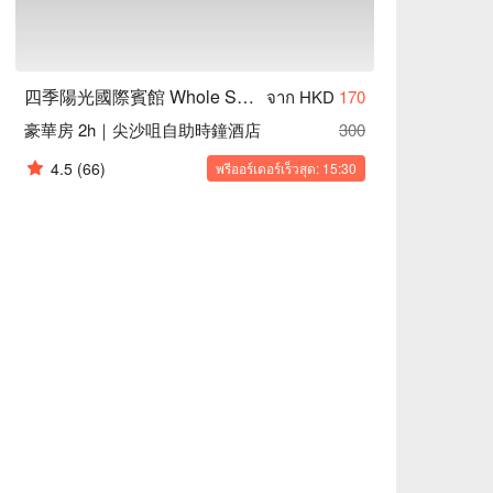
四季陽光國際賓館 Whole Sunshine Int' Guest House
จาก HKD
170
豪華房 2h｜尖沙咀自助時鐘酒店
300
4.5
(66)
พรีออร์เดอร์เร็วสุด: 15:30