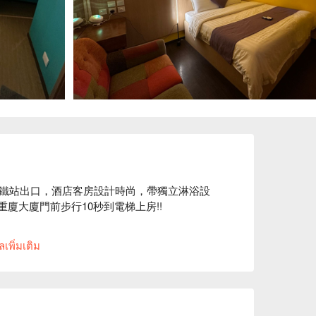
鐵站出口，酒店客房設計時尚，帶獨立淋浴設
重廈大廈門前步行10秒到電梯上房!!

、豪華房內設有50寸電視、Netflix & 
เพิ่มเติม
分鐘步行路程！

店情侶好去處、四季陽光國際酒店尖沙咀時鐘酒