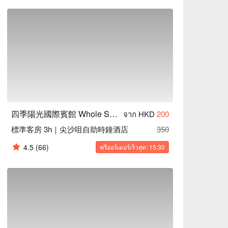
四季陽光國際賓館 Whole Sunshine Int' Guest House
จาก HKD
200
標準客房 3h｜尖沙咀自助時鐘酒店
350
4.5
(66)
พรีออร์เดอร์เร็วสุด: 15:30