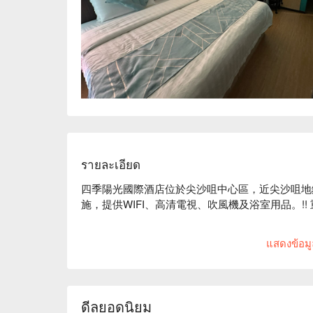
รายละเอียด
四季陽光國際酒店位於尖沙咀中心區，近尖沙咀地
施，提供WIFI、高清電視、吹風機及浴室用品。!! 
四季陽光國際酒店設備：空調、圓型床 / 大床、私人浴室
แสดงข้อมูล
Youtube、一次性毛巾（另收費）

四季陽光國際酒店推薦：距離尖沙咀地鐵站僅有 1 
ดีลยอดนิยม
四季陽光國際酒店情侶時鐘酒店、四季陽光國際酒