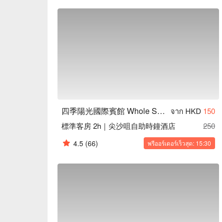
店優惠資訊立刻查看⬇︎
四季陽光國際賓館 Whole Sunshine Int' Guest House
จาก HKD
150
標準客房 2h｜尖沙咀自助時鐘酒店
250
4.5
(66)
พรีออร์เดอร์เร็วสุด: 15:30