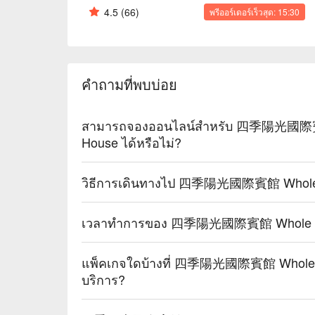
4.5
(66)
พรีออร์เดอร์เร็วสุด: 15:30
คำถามที่พบบ่อย
สามารถจองออนไลน์สำหรับ 四季陽光國際賓館 
House ได้หรือไม่?
วิธีการเดินทางไป 四季陽光國際賓館 Whole Su
เวลาทำการของ 四季陽光國際賓館 Whole Suns
แพ็คเกจใดบ้างที่ 四季陽光國際賓館 Whole Sun
บริการ?