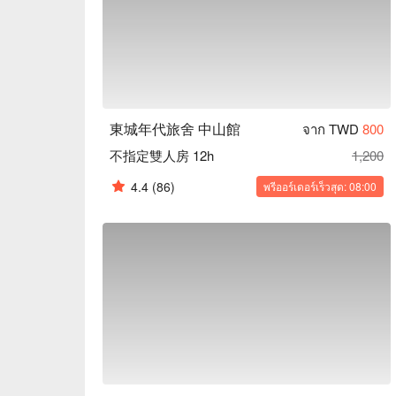
東城年代旅舍 中山館
จาก TWD
800
不指定雙人房 12h
1,200
4.4
(86)
พรีออร์เดอร์เร็วสุด: 08:00