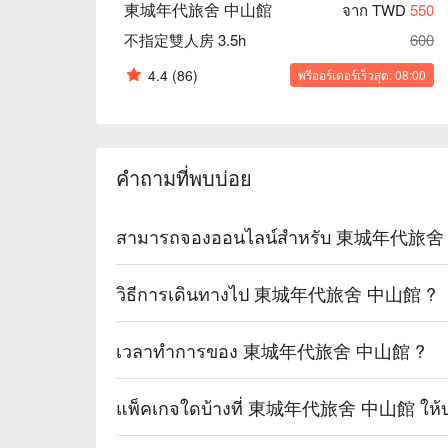
東城年代旅舍 中山館
จาก TWD
550
不指定雙人房 3.5h
600
4.4
(86)
พรีออร์เดอร์เร็วสุด: 08:00
คำถามที่พบบ่อย
สามารถจองออนไลน์สำหรับ 東城年代旅舍 中
วิธีการเดินทางไป 東城年代旅舍 中山館 ?
เวลาทำการของ 東城年代旅舍 中山館 ?
แพ็คเกจใดบ้างที่ 東城年代旅舍 中山館 ให้บ