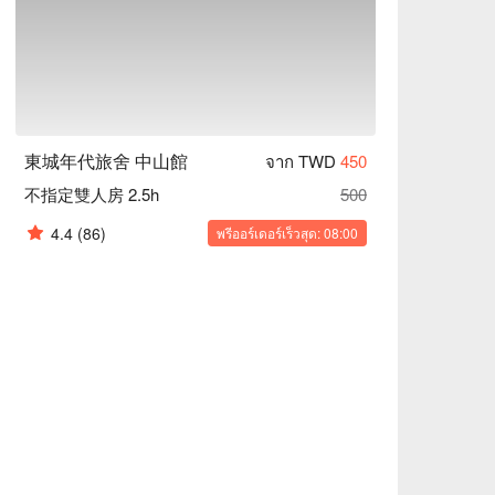
東城年代旅舍 中山館
จาก TWD
450
不指定雙人房 2.5h
500
4.4
(86)
พรีออร์เดอร์เร็วสุด: 08:00