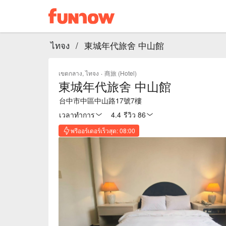
ไทจง
/
東城年代旅舍 中山館
เขตกลาง, ไทจง
·
商旅 (Hotel)
東城年代旅舍 中山館
台中市中區中山路17號7樓
เวลาทำการ
4.4
·
รีวิว 86
พรีออร์เดอร์เร็วสุด: 08:00