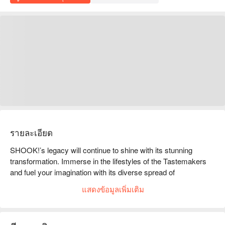
รายละเอียด
SHOOK!’s legacy will continue to shine with its stunning 
transformation. Immerse in the lifestyles of the Tastemakers 
and fuel your imagination with its diverse spread of 
gastronomic creations. Redefining flavours from around the 
แสดงข้อมูลเพิ่มเติม
world, taste the seasons as SHOOK! brings to you fresh, 
globally inspired gourmet experiences with an interactive 
kitchen and distinctive ingredients sourced from local 