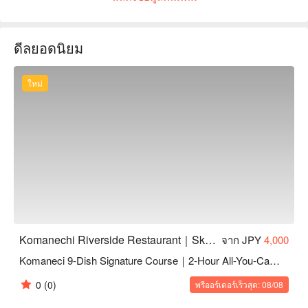
Crispy finish using fresh breadcrumbs.

Light yet flavorful frying with blended white and sesame oil.

Our secret sauce blend is rich and exclusive—undisclosed to 
ดีลยอดนิยม
anyone!

【How to Enjoy Kushikatsu】

Dip the sauce only once! Our original sauce blend is our pride
ใหม่
—go ahead and compare with others!

Start with the chef's assorted platter. If you find favorites, feel 
free to order more from the table menu.

Kushikatsu and love are best when hot. All skewers are fried 
fresh upon order.

During busy hours, we kindly give priority to children and 
beautiful ladies—thank you for your understanding!
Komanechi Riverside Restaurant｜Skewered Cutlets｜Kushikatsu
จาก JPY
4,000
Komaneci 9-Dish Signature Course｜2-Hour All-You-Can-Drink
0
(0)
พรีออร์เดอร์เร็วสุด: 08/08