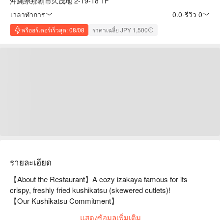
沖縄県那覇市久茂地 2-19-18 1F
เวลาทำการ
0.0
·
รีวิว 0
พรีออร์เดอร์เร็วสุด: 08/08
ราคาเฉลี่ย JPY 1,500
รายละเอียด
【About the Restaurant】A cozy izakaya famous for its 
crispy, freshly fried kushikatsu (skewered cutlets)!

【Our Kushikatsu Commitment】

Fluffy coating made with whipped egg whites.

แสดงข้อมูลเพิ่มเติม