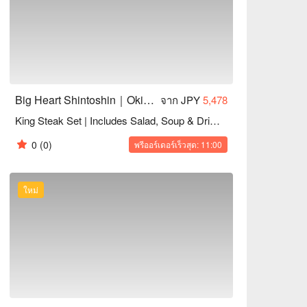
i Rail Furujima Station, located on the 2nd 
king for up to 2 hours.
Big Heart Shintoshin｜Okinawa Steak House
จาก JPY
5,478
King Steak Set | Includes Salad, Soup & Drink Bar
0
(0)
พรีออร์เดอร์เร็วสุด: 11:00
ใหม่