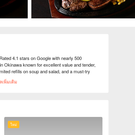
ted 4.1 stars on Google with nearly 500 
 in Okinawa known for excellent value and tender, 
mited refills on soup and salad, and a must-try 
ks.

เพิ่มเติม
ws: “Steak was surprisingly very good and 
ery reasonable price for what you’re getting! 
nty of parking space is available which is free to 
the diaphragm steak is rich in iron, lean, juicy, 
ใหม่
" this sirloin steak is incredibly tender, finely 