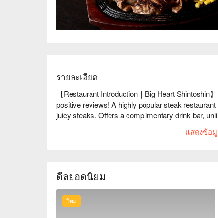
รายละเอียด
【Restaurant Introduction｜Big Heart Shintoshin】Ra
positive reviews! A highly popular steak restaurant
juicy steaks. Offers a complimentary drink bar, unli
garlic fried rice that perfectly complements the stea
แสดงข้อมูล
【Traveler Recommendations】 Google 5-Star Revie
tasty! You don’t need any steak sauce to enjoy it! V
Drink bar is available along with salad and soup! Ple
use for 2 hours”

ดีลยอดนิยม
【Signature Dishes】

Special Diaphragm Steak: Our restaurant's specialty, 
and healthy.

ใหม่
Premium Sirloin Steak: Known as the "queen of meats,