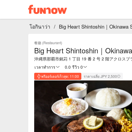
โอกินาว่า
/
Big Heart Shintoshin｜Okinawa 
餐廳 (Restaurant)
Big Heart Shintoshin｜Okinaw
沖縄県那覇市銘苅 1 丁目 19 番 2 号 2 階アクロ
เวลาทำการ
0.0
·
รีวิว 0
พรีออร์เดอร์เร็วสุด: 11:00
ราคาเฉลี่ย JPY 2,500