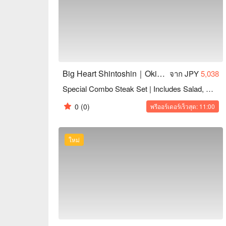
textured, and flavorful with minimal fat.

【Convenient Location】Just a 2-minute walk from Yu
floor of ACROSS PLAZA Shintoshin Annex. Free par
Big Heart Shintoshin｜Okinawa Steak House
จาก JPY
5,038
Special Combo Steak Set | Includes Salad, Soup & Drink Bar
0
(0)
พรีออร์เดอร์เร็วสุด: 11:00
ใหม่