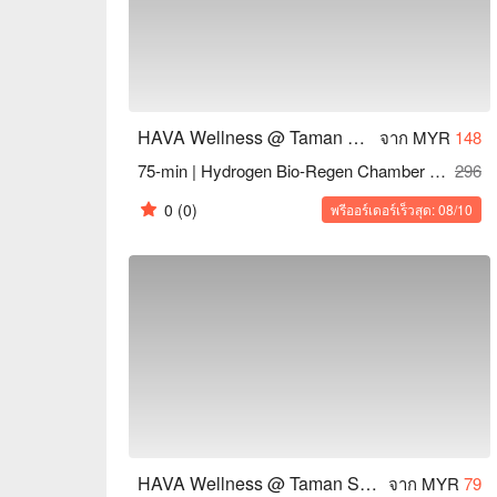
HAVA Wellness @ Taman Sri Segambut
จาก MYR
148
75-min | Hydrogen Bio-Regen Chamber + Head, Neck, Back & Shoulder Massage
296
0
(0)
พรีออร์เดอร์เร็วสุด: 08/10
HAVA Wellness @ Taman Sri Segambut
จาก MYR
79