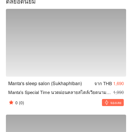
ดีลยอดนิยม
สบาย ทำให้เหมาะอย่างยิ่งสำหรับพนักงานออฟฟิศที่ยุ่งเหยิง นัก
เดินทาง และผู้ที่ต้องการการผ่อนคลาย ไม่ว่าจะเป็นการพักสั้น ๆ 
หรือการบำบัดระยะยาว Manta's Sleep Salon เป็นตัวเลือกที่
เหมาะสม จองผ่าน FunNow เพื่อรับส่วนลดตอนนี้!
Manta's sleep salon (Sukhaphiban)
จาก THB
1,690
Manta's Special Time นวดผ่อนคลายสไตล์เวียดนาม + ดนตรี, อโรมาเธอราพี + มาส์กหน้า + ทรีทเมนต์เคราติน + สตรีมนาโน (20 ขั้นตอน) (1 ค
1,990
0
(0)
จองเลย