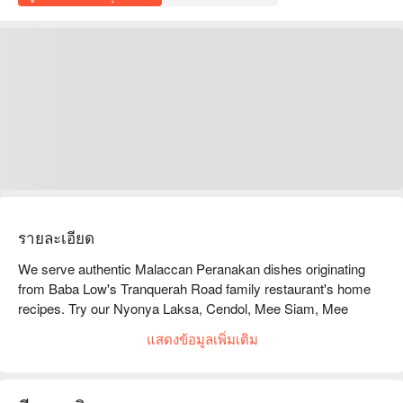
รายละเอียด
We serve authentic Malaccan Peranakan dishes originating 
from Baba Low's Tranquerah Road family restaurant's home 
recipes. Try our Nyonya Laksa, Cendol, Mee Siam, Mee 
Goreng Nyonya, Mee Goreng Sejuk, Popiah Peranakan and a 
แสดงข้อมูลเพิ่มเติม
variety of Chicken (Ayam) and Seafood dishes in individual 
sets or to share. Have a cup of good espresso coffee with us 
as you relax in our cosy little hideaway, right in the heart of 