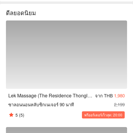
คะแนนรีวิว Lek Massage: Google 4.7 ดาว, FunNow 5 ดาว  

ดีลยอดนิยม
บรรยากาศภายในร้านยังคงสไตล์ของแบรนด์ สะอาดและเรียบ
ง่าย มีพื้นที่นวดเท้าที่สะดวกสบายและเตียงนวดตัว บรรยากาศ
โดยรวมผ่อนคลาย ทำให้ลูกค้าสามารถมุ่งเน้นไปที่การเพลิดเพลิน
กับการนวดและขจัดความเมื่อยล้าจากการเดินทาง  

ที่นี่มีนักนวดที่ผ่านการฝึกอบรมอย่างมืออาชีพ มีทักษะที่ชำนาญ
และแรงกดที่เหมาะสม โดยเฉพาะอย่างยิ่งเชี่ยวชาญในการนวด
แผนไทยแบบดั้งเดิมและการนวดฝ่าเท้า สามารถช่วยบรรเทา
ความตึงเครียดของกล้ามเนื้อที่ขาและทั่วร่างกายได้อย่างมี
ประสิทธิภาพ เหมาะมากสำหรับผู้ที่เดินช็อปปิ้งทั้งวัน  

ร้านตั้งอยู่ภายใน The Residence Thonglor Hotel ใกล้กับสถานี 
BTS ทองหล่อ สามารถนั่งแท็กซี่หรือ Grab ประมาณ 3 นาทีหลัง
จากลงจากสถานี สะดวกในการเดินทาง  

Lek Massage (The Residence Thonglor Hotel) จอง, Lek 
Lek Massage (The Residence Thonglor Hotel)
จาก THB
1,980
Massage (The Residence Thonglor Hotel) ราคา, Lek Massage 
ซาลอนนอนหลับซิกเนเจอร์ 90 นาที
2,199
(The Residence Thonglor Hotel) โปรโมชั่น ดูทันที⬇︎
5
(5)
พรีออร์เดอร์เร็วสุด: 20:00