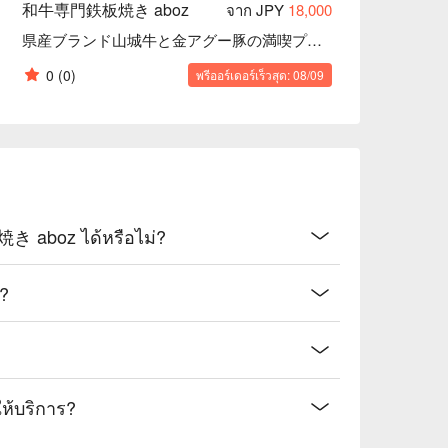
和牛専門鉄板焼き aboz
จาก JPY
18,000
県産ブランド山城牛と金アグー豚の満喫プラン
0
(0)
พรีออร์เดอร์เร็วสุด: 08/09
aboz ได้หรือไม่?
?
้บริการ?