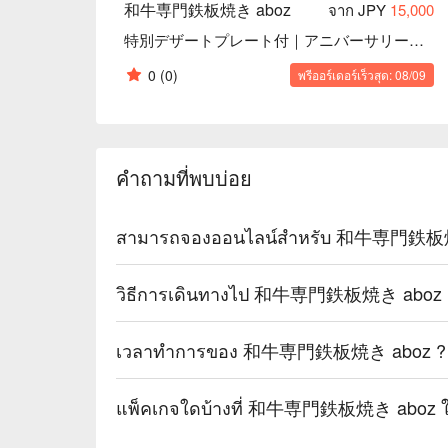
和牛専門鉄板焼き aboz
จาก JPY
15,000
特別デザートプレート付｜アニバーサリープラン
0
(0)
พรีออร์เดอร์เร็วสุด: 08/09
คำถามที่พบบ่อย
สามารถจองออนไลน์สำหรับ 和牛専門鉄板焼き 
วิธีการเดินทางไป 和牛専門鉄板焼き aboz 
เวลาทำการของ 和牛専門鉄板焼き aboz ?
แพ็คเกจใดบ้างที่ 和牛専門鉄板焼き aboz ให