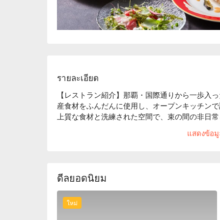
รายละเอียด
【レストラン紹介】那覇・国際通りから一歩入った
産食材をふんだんに使用し、オープンキッチンで
上質な食材と洗練された空間で、束の間の非日常
【看板メニュー】

แสดงข้อมูล
県産ブランド山城牛と金アグー豚の満喫プラン：
近海鮮魚や山城牛、金アグー豚など沖縄県産食材
特別プラン 25,000 円コース：和牛のタルタ
インステーキ、金アグー豚、キャビア、鮑やオマ
ดีลยอดนิยม
沢プランです！

【お店の雰囲気】赤と黒でまとめられた上質な空
ใหม่