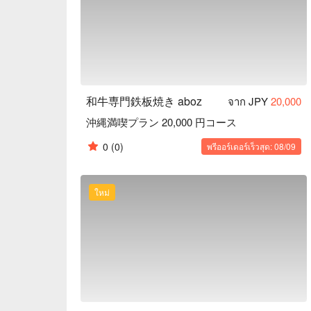
和牛専門鉄板焼き aboz
จาก JPY
20,000
沖縄満喫プラン 20,000 円コース
0
(0)
พรีออร์เดอร์เร็วสุด: 08/09
ใหม่