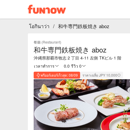
โอกินาว่า
/
和牛専門鉄板焼き aboz
餐廳 (Restaurant)
和牛専門鉄板焼き aboz
沖縄県那覇市牧志 2 丁目 4-11 左側 TKビル 1 階
เวลาทำการ
0.0
·
รีวิว 0
พรีออร์เดอร์เร็วสุด: 08/09
ราคาเฉลี่ย JPY 10,000