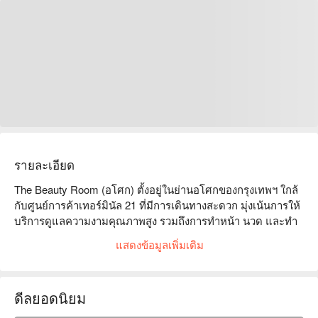
รายละเอียด
The Beauty Room (อโศก) ตั้งอยู่ในย่านอโศกของกรุงเทพฯ ใกล้
กับศูนย์การค้าเทอร์มินัล 21 ที่มีการเดินทางสะดวก มุ่งเน้นการให้
บริการดูแลความงามคุณภาพสูง รวมถึงการทำหน้า นวด และทำ
เล็บ ซึ่งได้รับความนิยมจากลูกค้าด้วยรีวิวออนไลน์ที่ยอดเยี่ยม ไม่
แสดงข้อมูลเพิ่มเติม
ว่าคุณจะเป็นมืออาชีพที่ต้องการผ่อนคลายหรือผู้หญิงที่มอง
หาความงาม ที่นี่คือทางเลือกที่เหมาะสม มาเยี่ยมชม The Beauty 
Room เพื่อเพลิดเพลินกับบริการระดับมืออาชีพและบรรยากาศที่
ดีลยอดนิยม
สะดวกสบายที่จะทำให้คุณรู้สึกสดชื่น! จองตอนนี้กับ FunNow เพื่อ
รับข้อเสนอพิเศษ!