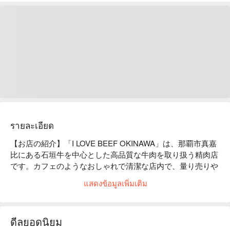
รายละเอียด
【お店の紹介】「I LOVE BEEF OKINAWA」は、那覇市真嘉
比にある石垣牛を中心とした高品質な牛肉を取り扱う精肉店
です。カフェのようなおしゃれで清潔な店内で、量り売りや
カットなどお客様のご要望に合わせて精肉を販売しておりま
แสดงข้อมูลเพิ่มเติม
す。

【看板メニュー】

A5 黒毛和牛：ドライエイジングビーフ（ 熟成肉 ）や塊肉か
ดีลยอดนิยม
らのオーダーカット販売を行っております。
