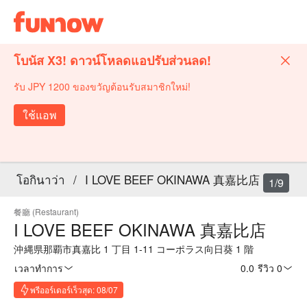
โบนัส X3! ดาวน์โหลดแอปรับส่วนลด!
รับ JPY 1200 ของขวัญต้อนรับสมาชิกใหม่!
ใช้แอพ
โอกินาว่า
/
I LOVE BEEF OKINAWA 真嘉比店
1/9
餐廳 (Restaurant)
I LOVE BEEF OKINAWA 真嘉比店
沖縄県那覇市真嘉比 1 丁目 1-11 コーポラス向日葵 1 階
เวลาทำการ
0.0
·
รีวิว 0
พรีออร์เดอร์เร็วสุด: 08/07