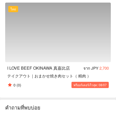
国産牛ヒレ：部位の細分化により、上質なヒレ肉を「ちょっ
とだけ食べたい！」といったご要望にもお応えいたします。

ใหม่
【オススメ】厳選した牛肉を使った多彩なお惣菜を取り揃え
ております。定番人気の鶏レバーパテや、おつまみレバー・
メンチカツなど、すぐに食べられるお惣菜も充実。パーティ
ーにおすすめの「焼き肉セット」もご用意しております。
I LOVE BEEF OKINAWA 真嘉比店
จาก JPY
2,700
テイクアウト｜おまかせ焼き肉セット（ 精肉 ）
0
(0)
พรีออร์เดอร์เร็วสุด: 08/07
คำถามที่พบบ่อย