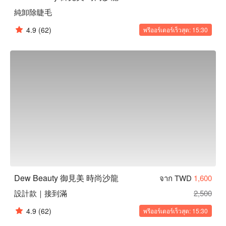
純卸除睫毛
4.9
(62)
พรีออร์เดอร์เร็วสุด: 15:30
Dew Beauty 御見美 時尚沙龍
จาก TWD
1,600
設計款｜接到滿
2,500
4.9
(62)
พรีออร์เดอร์เร็วสุด: 15:30