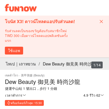
โบนัส X3! ดาวน์โหลดแอปรับส่วนลด!
รับส่วนลดเป็นของขวัญต้อนรับสมาชิกใหม่
TWD 300 เมื่อดาวน์โหลดแอปพลิเคชันครั้ง
แรก
ใช้แอพ
ไทเป｜เถาหยวน
/
Dew Beauty 御見美 時尚沙龍
1/14
เขตต้าโถว
·
美甲美睫 (Beauty)
Dew Beauty 御見美 時尚沙龍
捷運中山站 1 號出口，步行 1 分鐘
เวลาทำการ
4.9
·
รีวิว 62
พรีออร์เดอร์เร็วสุด: 15:30