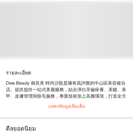
รายละเอียด
Dew Beauty 御見美 時尚沙龍是擁有高評價的中山區美容複合
店。提供提供一站式美麗服務，結合淨白牙齒保養、美睫、美
甲、皮膚管理與除毛服務，專業技術加上高雅環境，打造全方
位的美麗體驗。

แสดงข้อมูลเพิ่มเติม
Dew Beauty 御見美 時尚沙龍服務：提供牙齒保養、美睫、美
甲、皮膚管理與除毛服務。

Dew Beauty 御見美 時尚沙龍推薦：專業且貼心的服務，滿足
ดีลยอดนิยม
顧客的全方位美麗需求，讓您體驗由內而外的美麗轉變。
