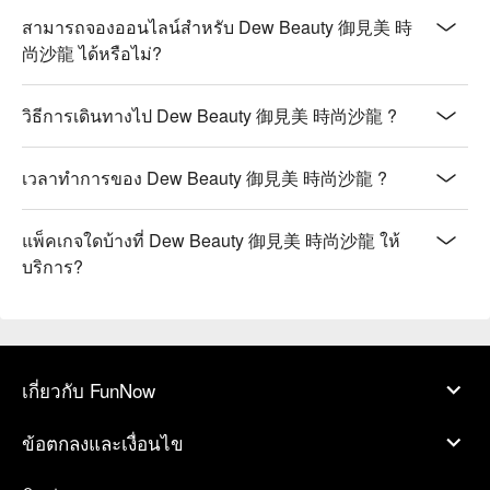
สามารถจองออนไลน์สำหรับ Dew Beauty 御見美 時
尚沙龍 ได้หรือไม่?
วิธีการเดินทางไป Dew Beauty 御見美 時尚沙龍 ?
เวลาทำการของ Dew Beauty 御見美 時尚沙龍 ?
แพ็คเกจใดบ้างที่ Dew Beauty 御見美 時尚沙龍 ให้
บริการ?
เกี่ยวกับ FunNow
ข้อตกลงและเงื่อนไข