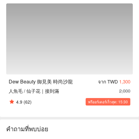
Dew Beauty 御見美 時尚沙龍
จาก TWD
1,300
人魚毛 / 仙子花｜接到滿
2,000
4.9
(62)
พรีออร์เดอร์เร็วสุด: 15:30
คำถามที่พบบ่อย