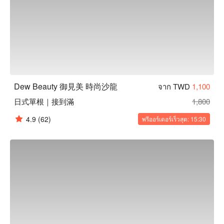
Dew Beauty 御見美 時尚沙龍
จาก TWD
1,100
日式單根｜接到滿
1,800
4.9
(62)
พรีออร์เดอร์เร็วสุด: 15:30