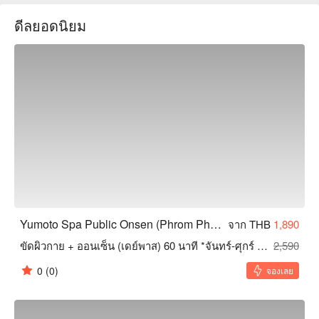
คู่รักที่มองหาวันเดทโรแมนติก Yumoto Spa เป็นตัวเลือกที่เหมาะ
ดีลยอดนิยม
สม จองผ่าน FunNow เพื่อรับส่วนลดทันที!
Yumoto Spa Public Onsen (Phrom Phong)
จาก THB
1,890
ขัดผิวกาย + ออนเซ็น (เดย์พาส) 60 นาที *จันทร์-ศุกร์ (ยกเว้นวันหยุดราชการ)
2,590
0
(0)
จองเลย