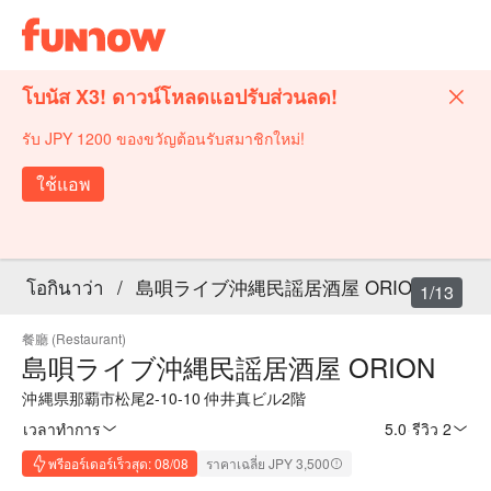
โบนัส X3! ดาวน์โหลดแอปรับส่วนลด!
รับ JPY 1200 ของขวัญต้อนรับสมาชิกใหม่!
ใช้แอพ
โอกินาว่า
/
島唄ライブ沖縄民謡居酒屋 ORION
1/13
餐廳 (Restaurant)
島唄ライブ沖縄民謡居酒屋 ORION
沖縄県那覇市松尾2-10-10 仲井真ビル2階
เวลาทำการ
5.0
·
รีวิว 2
พรีออร์เดอร์เร็วสุด: 08/08
ราคาเฉลี่ย JPY 3,500