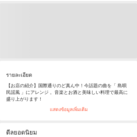
รายละเอียด
【お店の紹介】国際通りのど真ん中！今話題の曲を「 島唄
民謡風 」にアレンジ 。音楽とお酒と美味しい料理で最高に
盛り上がります！

【オススメのコース】

แสดงข้อมูลเพิ่มเติม
島唄ライブチャージ込み 90 分飲み放題コース： 一日 3 ステ
ージのライブ時間に合わせた沖縄料理のコースです。島豆
腐、チャンプルー、ヒラヤーチなど代表する沖縄料理を、島
ดีลยอดนิยม
唄ライブと飲み放題で堪能してください！
