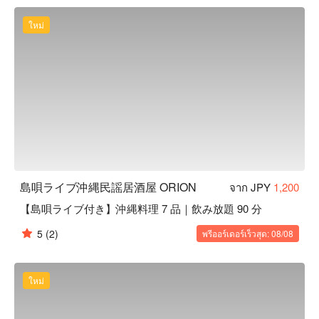
【ロケーション】国際通り沿い、ドンキホーテの向かいの好
立地！サムズステーキ 2 階にあります。
ใหม่
島唄ライブ沖縄民謡居酒屋 ORION
จาก JPY
1,200
【島唄ライブ付き】沖縄料理 7 品｜飲み放題 90 分
5
(2)
พรีออร์เดอร์เร็วสุด: 08/08
ใหม่