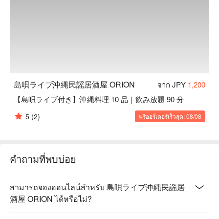
島唄ライブ沖縄民謡居酒屋 ORION
จาก JPY
1,200
【島唄ライブ付き】沖縄料理 10 品｜飲み放題 90 分
5
(2)
พรีออร์เดอร์เร็วสุด: 08/08
คำถามที่พบบ่อย
สามารถจองออนไลน์สำหรับ 島唄ライブ沖縄民謡居
酒屋 ORION ได้หรือไม่?