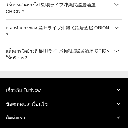
วิธีการเดินทางไป 島唄ライブ沖縄民謡居酒屋
ORION ?
เวลาทำการของ 島唄ライブ沖縄民謡居酒屋 ORION
?
แพ็คเกจใดบ้างที่ 島唄ライブ沖縄民謡居酒屋 ORION
ให้บริการ?
เกี่ยวกับ FunNow
ข้อตกลงและเงื่อนไข
ติดต่อเรา