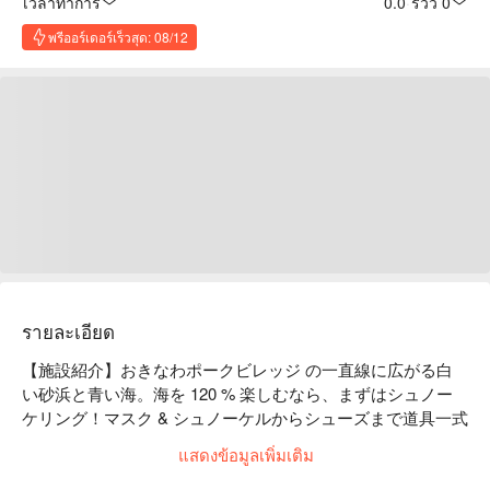
เวลาทำการ
0.0
·
รีวิว 0
พรีออร์เดอร์เร็วสุด: 08/12
รายละเอียด
【施設紹介】おきなわポークビレッジ の一直線に広がる白
い砂浜と青い海。海を 120 % 楽しむなら、まずはシュノー
ケリング！マスク & シュノーケルからシューズまで道具一式
レンタルできるので、手軽に海中散歩が楽しめます。珊瑚礁
แสดงข้อมูลเพิ่มเติม
が広がる遠浅の海を、カヤックや SAP で風を切って走るの
は最高に良い気分。ビーチチェアやパラソルもレンタルでき