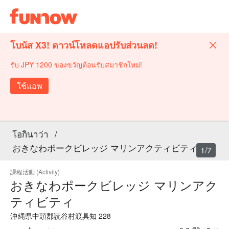
โบนัส X3! ดาวน์โหลดแอปรับส่วนลด!
รับ JPY 1200 ของขวัญต้อนรับสมาชิกใหม่!
ใช้แอพ
โอกินาว่า
/
おきなわポークビレッジ マリンアクティビティ
1/7
課程活動 (Activity)
おきなわポークビレッジ マリンアク
ティビティ
沖縄県中頭郡読谷村渡具知 228