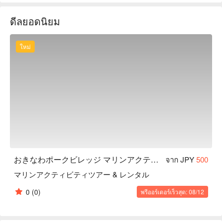
るから手ぶらで BBQ の後は、気軽にレンタルでマリンスポ
ดีลยอดนิยม
ーツを満喫しましょう！
ใหม่
おきなわポークビレッジ マリンアクティビティ
จาก JPY
500
マリンアクティビティツアー & レンタル
0
(0)
พรีออร์เดอร์เร็วสุด: 08/12