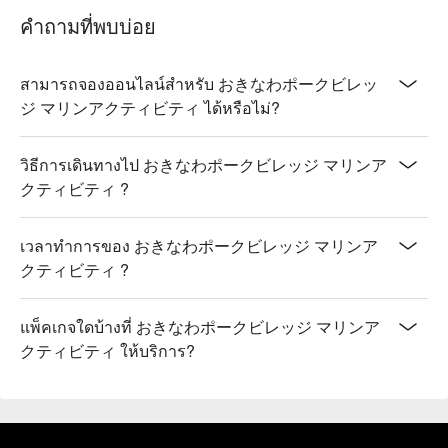
คำถามที่พบบ่อย
สามารถจองออนไลน์สำหรับ おきなわポークビレッ
ジ マリンアクティビティ ได้หรือไม่?
วิธีการเดินทางไป おきなわポークビレッジ マリンア
クティビティ ?
เวลาทำการของ おきなわポークビレッジ マリンア
クティビティ ?
แพ็คเกจใดบ้างที่ おきなわポークビレッジ マリンア
クティビティ ให้บริการ?