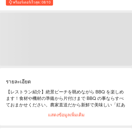
พรีออร์เดอร์เร็วสุด: 08/10
รายละเอียด
【レストラン紹介】絶景ビーチを眺めながら BBQ を楽しめ
ます！食材や機材の準備から片付けまで BBQ の事ならすべ
ておまかせください。農家直送だから新鮮で美味しい「紅あ
ぐー」と「紅豚」をご堪能ください。テラス席や東屋など、
แสดงข้อมูลเพิ่มเติม
人数や用途に応じてベストなお席をご利用いただけます。真
っ白な砂浜と青い海。夕暮れにはサンセットが望めます。

【看板メニュー】
