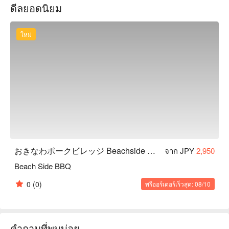
ดีลยอดนิยม
紅豚ロース：沖縄の自然の恵あふれる「紅豚」は農家直送だ
から新鮮美味！

紅豚厚切りロースハム：自社工房で手作りのハムだからヘル
ใหม่
シーでお子様にも大人気

【お店の特徴】ビーチで SUP やシュノーケルなどのマリン
アクティビティも体験できます。子どもからお年寄りまで大
満足の「Okinawa Pork Village」。沖縄の「海」と「豚」
を、思いっきり満喫してください！
おきなわポークビレッジ Beachside BBQ
จาก JPY
2,950
Beach Side BBQ
0
(0)
พรีออร์เดอร์เร็วสุด: 08/10
คำถามที่พบบ่อย