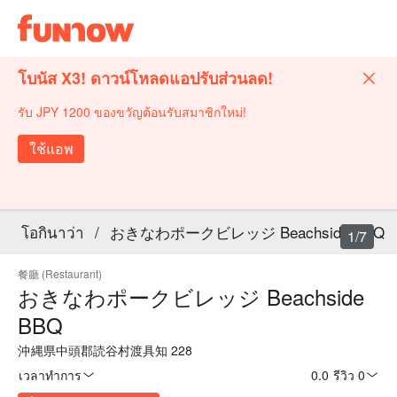
โบนัส X3! ดาวน์โหลดแอปรับส่วนลด!
รับ JPY 1200 ของขวัญต้อนรับสมาชิกใหม่!
ใช้แอพ
โอกินาว่า
/
おきなわポークビレッジ Beachside BBQ
1/7
餐廳 (Restaurant)
おきなわポークビレッジ Beachside
BBQ
沖縄県中頭郡読谷村渡具知 228
เวลาทำการ
0.0
·
รีวิว 0