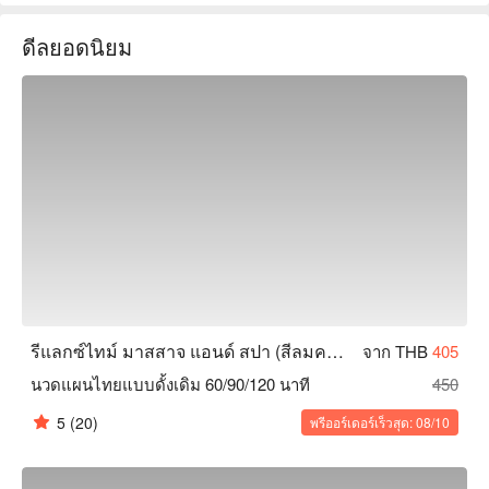
FunNow 4.8 ดาว  

ดีลยอดนิยม
บรรยากาศภายในร้านเรียบง่ายและสะดวกสบาย สร้าง
บรรยากาศที่เงียบสงบในห้างสรรพสินค้าที่คึกคัก พื้นที่สะอาดและ
เป็นระเบียบพร้อมอุปกรณ์ที่มีคุณภาพ ทำให้คุณสามารถ
เพลิดเพลินกับช่วงเวลาการบำบัดที่เป็นส่วนตัวในสภาพแวดล้อมที่
ปลอดภัย  

ที่นี่มีนักนวดที่มีทักษะสูง สามารถให้บริการที่ปรับแต่งได้ ไม่ว่าจะ
เป็นการนวดไทยแบบดั้งเดิม การนวดเท้า การนวดด้วยน้ำมันหอม
ระเหย หรือการนวดลึก ก็สามารถบรรเทาอาการปวดและความ
ตึงเครียดของกล้ามเนื้อได้อย่างแม่นยำ  

ร้านตั้งอยู่ภายในห้างสรรพสินค้า Silom Complex การเดินทาง
สะดวกมาก สามารถนั่ง BTS มาลงที่สถานี Sala Daeng หรือ 
MRT ที่สถานี Silom และออกจากสถานีแล้วสามารถเข้าห้างได้
โดยตรง  

รีแลกซ์ไทม์ มาสสาจ แอนด์ สปา (สีลมคอมเพล็กซ์)
จาก THB
405
Relax Time Massage and Spa (Silom Complex) จอง, Relax 
นวดแผนไทยแบบดั้งเดิม 60/90/120 นาที
450
Time Massage and Spa (Silom Complex) ราคา, Relax Time 
Massage and Spa (Silom Complex) โปรโมชั่น ดูทันที⬇︎
5
(20)
พรีออร์เดอร์เร็วสุด: 08/10