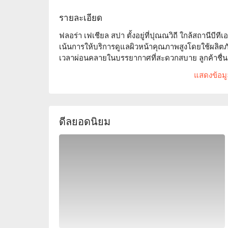
รายละเอียด
ฟลอร่า เฟเชียล สปา ตั้งอยู่ที่ปุณณวิถี ใกล้สถานีบีทีเอสป
เน้นการให้บริการดูแลผิวหน้าคุณภาพสูงโดยใช้ผลิตภ
เวลาผ่อนคลายในบรรยากาศที่สะดวกสบาย ลูกค้าชื่นช
ให้ฟลอร่า เฟเชียล สปา เป็นตัวเลือกที่เหมาะสมไม่ว
แสดงข้อมูล
ต้องการผ่อนคลาย โดยเฉพาะอย่างยิ่งแนะนำสำหรับมือ
ฟันนาวเพื่อรับส่วนลดทันที!
ดีลยอดนิยม