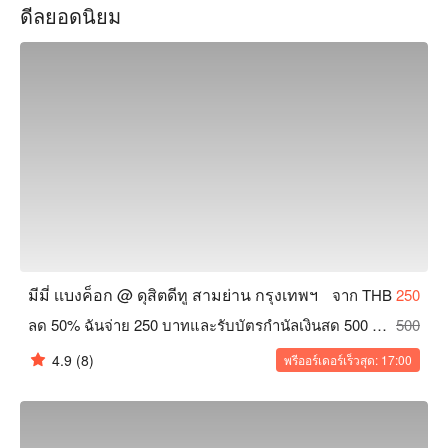
ดีลยอดนิยม
มีมี่ เเบงค็อก @ ดุสิตดีทู สามย่าน กรุงเทพฯ
จาก THB
250
ลด 50% ฉันจ่าย 250 บาทและรับบัตรกำนัลเงินสด 500 บาท
500
4.9
(8)
พรีออร์เดอร์เร็วสุด: 17:00