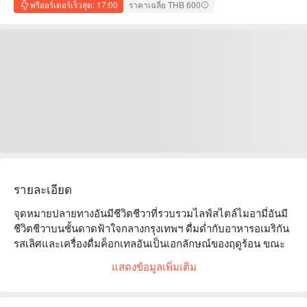
พรีออร์เดอร์เร็วสุด: 17:00
ราคาเฉลี่ย THB 600
รายละเอียด
จุดหมายปลายทางอันมีชีวิตชีวาที่รวบรวมไลฟ์สไตล์ไมอามี่อันมี
ชีวิตชีวาบนชั้นดาดฟ้าใจกลางกรุงเทพฯ ดื่มด่ำกับอาหารอเมริกัน
รสเลิศและเครื่องดื่มค็อกเทลอันเป็นเอกลักษณ์ของฤดูร้อน ขณะ
ดื่มด่ำไปกับเพลงฮิตของวัฒนธรรมป๊อป
แสดงข้อมูลเพิ่มเติม