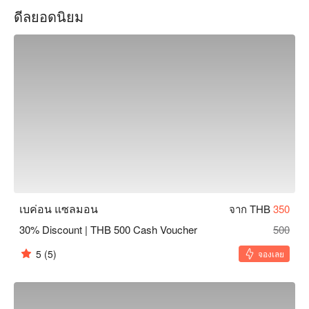
การตกแต่งของร้านมีบรรยากาศที่ผ่อนคลายและมีชีวิตชีวา เต็ม
ดีลยอดนิยม
ไปด้วยบรรยากาศของอิตาเลียนบาร์ที่อบอุ่น ที่นี่มีครัวแบบเปิดให้
เห็นเตาฟืน ทำให้คุณได้เห็นกระบวนการทำพิซซ่าอย่างใกล้ชิด 
เหมาะสำหรับการรวมตัวของเพื่อนฝูงและการรับประทานอาหาร
กับครอบครัว

ร้านนี้เน้นพิซซ่าอบเตาฟืนที่ทำสดใหม่ แป้งพิซซ่ามีความหนึบ
หนับและมีกลิ่นหอม Bacon Salmon พิซซ่าที่ลูกค้าชื่นชอบ มี
รสชาติที่เป็นเอกลักษณ์และวัตถุดิบที่หลากหลาย เป็นเมนูที่ไม่
ควรพลาดในร้าน

ร้านตั้งอยู่ภายใน Hotel Once Bangkok ใกล้กับตลาดกลางคืน 
Asiatique สามารถนั่ง BTS ที่สถานี Saphan Taksin แล้วต่อแท็กซี่
หรือ Grab ไปได้ สะดวกสบาย

Bacon Salmon สำรองที่นั่ง, Bacon Salmon ราคา, Bacon 
Salmon โปรโมชั่น ดูทันที⬇︎
เบค่อน แซลมอน
จาก THB
350
30% Discount | THB 500 Cash Voucher
500
5
(5)
จองเลย