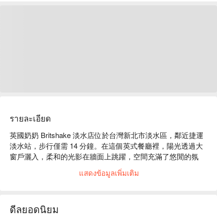
รายละเอียด
英國奶奶 Britshake 淡水店位於台灣新北市淡水區，鄰近捷運
淡水站，步行僅需 14 分鐘。在這個英式餐廳裡，陽光透過大
窗戶灑入，柔和的光影在牆面上跳躍，空間充滿了悠閒的氛
圍。木質的桌椅與精緻的裝飾品相互映襯，營造出一種溫馨而
แสดงข้อมูลเพิ่มเติม
舒適的感覺，讓人彷彿置身於英國的鄉村小鎮，心靈隨之放
鬆。

ดีลยอดนิยม
英式炸鱈魚與手工薯條、英式芥末紅酒燉羊膕與經典五公分司