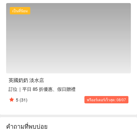
康，這些美味佳餚如同點綴一般，讓聚會的氛圍更加昇華，完
美催化出一場舌尖上的饗宴。

เป็นที่นิยม
🤩 玩樂情報

人均消費：店內低消為一人 TWD 200，均消為 TWD 300

適合情境：一人獨享、兩人約會、多人聚餐、日常餐廳、家庭
聚餐、朋友聚餐

貼心服務：親子友善

🍳 主廚推薦

【英式炸鱈魚與手工薯條】新鮮鱈魚搭配酥脆薯條，外酥內
嫩，香氣四溢

英國奶奶 淡水店
【經典五公分司康】綿密鬆軟，配上鮮奶油與果醬，完美的英
訂位｜平日 85 折優惠、假日贈禮
式下午茶點心

【英式芥末紅酒燉羊膕】經典紅酒燉煮，羊肉軟嫩入味，芥末
5
(31)
พรีออร์เดอร์เร็วสุด: 08/07
香氣提升整體風味

🥤 特色飲品

【巧克力重癮者奶昔】濃郁巧克力風味，甜而不膩，滿足嗜甜
คำถามที่พบบ่อย
者的味蕾

【奶香 oreo 奶昔】奶香與 Oreo 的絕妙融合，口感豐富，冰涼