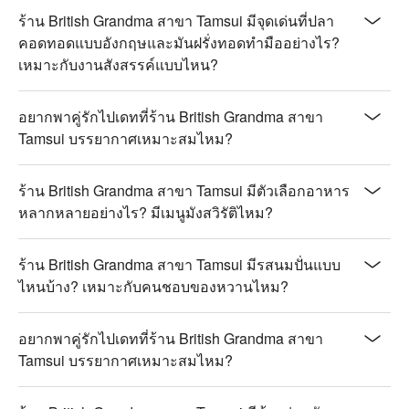
爽口

ร้าน British Grandma สาขา Tamsui มีจุดเด่นที่ปลา
【香蕉奶昔】香蕉的自然香甜，搭配綿密奶昔，清新解渴

คอดทอดแบบอังกฤษและมันฝรั่งทอดทำมืออย่างไร?
เหมาะกับงานสังสรรค์แบบไหน?
💡 未成年請勿飲酒；禁止酒駕
อยากพาคู่รักไปเดทที่ร้าน British Grandma สาขา
Tamsui บรรยากาศเหมาะสมไหม?
ร้าน British Grandma สาขา Tamsui มีตัวเลือกอาหาร
หลากหลายอย่างไร? มีเมนูมังสวิรัติไหม?
ร้าน British Grandma สาขา Tamsui มีรสนมปั่นแบบ
ไหนบ้าง? เหมาะกับคนชอบของหวานไหม?
อยากพาคู่รักไปเดทที่ร้าน British Grandma สาขา
Tamsui บรรยากาศเหมาะสมไหม?