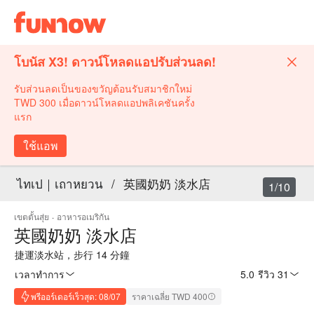
โบนัส X3! ดาวน์โหลดแอปรับส่วนลด!
รับส่วนลดเป็นของขวัญต้อนรับสมาชิกใหม่
TWD 300 เมื่อดาวน์โหลดแอปพลิเคชันครั้ง
แรก
ใช้แอพ
ไทเป｜เถาหยวน
/
英國奶奶 淡水店
1/10
เขตตั้นสุ่ย
·
อาหารอเมริกัน
英國奶奶 淡水店
捷運淡水站，步行 14 分鐘
เวลาทำการ
5.0
·
รีวิว 31
พรีออร์เดอร์เร็วสุด: 08/07
ราคาเฉลี่ย TWD 400