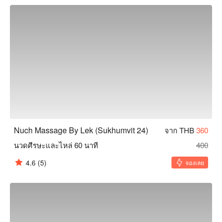
Nuch Massage By Lek (Sukhumvit 24)
จาก THB
360
นวดศีรษะและไหล่ 60 นาที
400
4.6
(5)
จองเลย