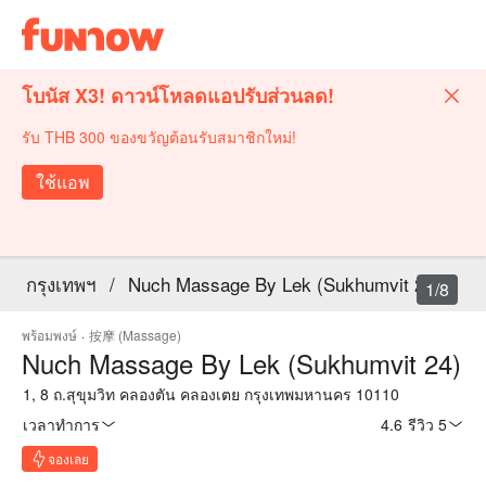
โบนัส X3! ดาวน์โหลดแอปรับส่วนลด!
รับ THB 300 ของขวัญต้อนรับสมาชิกใหม่!
ใช้แอพ
กรุงเทพฯ
/
Nuch Massage By Lek (Sukhumvit 24)
1/8
พร้อมพงษ์
·
按摩 (Massage)
Nuch Massage By Lek (Sukhumvit 24)
1, 8 ถ.สุขุมวิท คลองตัน คลองเตย กรุงเทพมหานคร 10110
เวลาทำการ
4.6
·
รีวิว 5
จองเลย