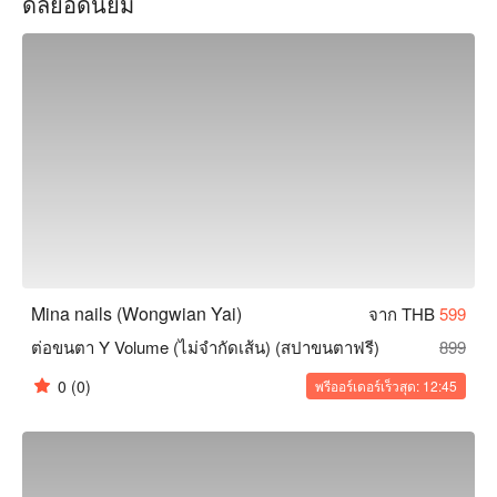
ดีลยอดนิยม
ของขวัญที่ไม่เหมือนใคร Mina Nails เป็นตัวเลือกที่ยอดเยี่ยม จอง
ผ่าน FunNow เพื่อรับส่วนลดตอนนี้!
Mina nails (Wongwian Yai)
จาก THB
599
ต่อขนตา Y Volume (ไม่จำกัดเส้น) (สปาขนตาฟรี)
899
0
(0)
พรีออร์เดอร์เร็วสุด: 12:45