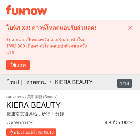
โบนัส X3! ดาวน์โหลดแอปรับส่วนลด!
รับส่วนลดเป็นของขวัญต้อนรับสมาชิกใหม่
TWD 300 เมื่อดาวน์โหลดแอปพลิเคชันครั้ง
แรก
ใช้แอพ
ไทเป｜เถาหยวน
/
KIERA BEAUTY
1/14
เขตจงซาน
·
美甲美睫 (Beauty)
KIERA BEAUTY
捷運南京復興站，步行 1 分鐘
เวลาทำการ
4.9
·
รีวิว 182
พรีออร์เดอร์เร็วสุด: 08/10