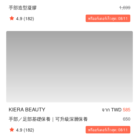
手部造型凝膠
1,699
4.9
(182)
พรีออร์เดอร์เร็วสุด: 08/11
KIERA BEAUTY
จาก TWD
585
手部／足部基礎保養｜可升級深層保養
650
4.9
(182)
พรีออร์เดอร์เร็วสุด: 08/11