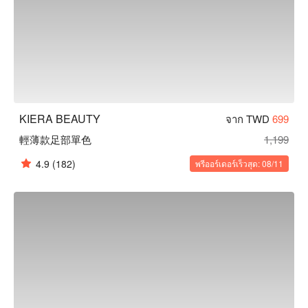
KIERA BEAUTY
จาก TWD
699
輕薄款足部單色
1,199
4.9
(182)
พรีออร์เดอร์เร็วสุด: 08/11