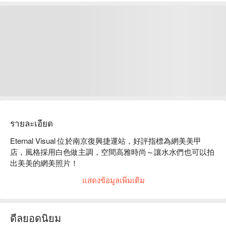
รายละเอียด
Eternal Visual 位於南京復興捷運站，好評指標為網美美甲
店，風格採用白色做主調，空間高雅時尚～讓水水們也可以拍
出美美的網美照片！

Eternal Visual 服務：單色美甲、造型款設計、美睫、除毛。

แสดงข้อมูลเพิ่มเติม
Eternal Visual 推薦：使用頂級手足保養品牌，融合豐富天然
植物萃取精華，愛美的你值得擁有最好的！

Eternal Visual 評價：Google 5 星好評。

ดีลยอดนิยม
Eternal Visual 預約、Eternal Visual 價格立刻查看 ⬇️