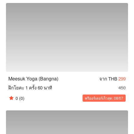
เพื่อนๆ ที่ต้องการใช้ชีวิตอย่างมีสุขภาพดี จองผ่าน FunNow เพื่อ
รับส่วนลด!
Meesuk Yoga (Bangna)
จาก THB
299
ฝึกโยคะ 1 ครั้ง 60 นาที
450
0
(0)
พรีออร์เดอร์เร็วสุด: 08/07