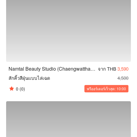
Namtal Beauty Studio (Chaengwatthana)
จาก THB
3,590
สักคิ้วสีฝุ่นแบบไล่เฉด
4,500
0
(0)
พรีออร์เดอร์เร็วสุด: 10:00