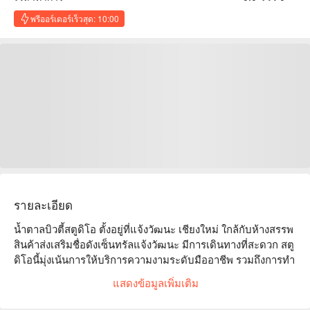
พรีออร์เดอร์เร็วสุด: 10:00
รายละเอียด
น้ำตาลบิวตี้สตูดิโอ ตั้งอยู่ที่แจ้งวัฒนะ เชียงใหม่ ใกล้กับห้างสรรพ
สินค้าส่งเสริมชื่อดังเซ็นทรัลแจ้งวัฒนะ มีการเดินทางที่สะดวก สตู
ดิโอนี้มุ่งเน้นการให้บริการความงามระดับมืออาชีพ รวมถึงการทำ
หน้า นวด และการดูแลเล็บ และได้รับความนิยมจากลูกค้าด้วย
แสดงข้อมูลเพิ่มเติม
รีวิวออนไลน์ที่ยอดเยี่ยม ชมเชยบรรยากาศที่สะดวกสบายและ
เทคนิคที่ชำนาญ ไม่ว่าคุณจะเป็นมืออาชีพที่ต้องการผ่อนคลาย