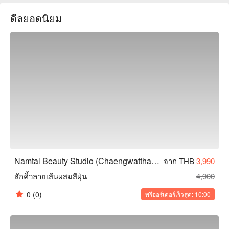
หรือผู้หญิงที่มองหาความงาม น้ำตาลบิวตี้สตูดิโอเป็นตัวเลือกที่
ดีลยอดนิยม
เหมาะสม จองผ่านฟันนาวเพื่อรับส่วนลดตอนนี้!
Namtal Beauty Studio (Chaengwatthana)
จาก THB
3,990
สักคิ้วลายเส้นผสมสีฝุ่น
4,900
0
(0)
พรีออร์เดอร์เร็วสุด: 10:00