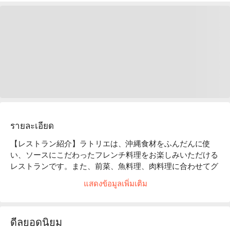
รายละเอียด
【レストラン紹介】ラトリエは、沖縄食材をふんだんに使
い、ソースにこだわったフレンチ料理をお楽しみいただける
レストランです。また、前菜、魚料理、肉料理に合わせてグ
ラスワインがセレクトでき、料理とワインのコンビネーショ
แสดงข้อมูลเพิ่มเติม
ンも楽しめます。

【看板メニュー】

ラトリエコース： 2 種のメインを含むシェフ特製のフルコー
ดีลยอดนิยม
スです。
