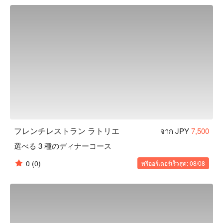
【店内雰囲気】店内は隠れ家的な雰囲気がありながらも肩肘
を張らず過ごせます。個室・会食・貸し切りなど、様々なシ
ーンにご利用いただけます。
フレンチレストラン ラトリエ
จาก JPY
7,500
選べる 3 種のディナーコース
0
(0)
พรีออร์เดอร์เร็วสุด: 08/08