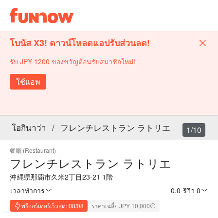
โบนัส X3! ดาวน์โหลดแอปรับส่วนลด!
รับ JPY 1200 ของขวัญต้อนรับสมาชิกใหม่!
ใช้แอพ
โอกินาว่า
/
フレンチレストラン ラトリエ
1/10
餐廳 (Restaurant)
フレンチレストラン ラトリエ
沖縄県那覇市久米2丁目23-21 1階
เวลาทำการ
0.0
·
รีวิว 0
พรีออร์เดอร์เร็วสุด: 08/08
ราคาเฉลี่ย JPY 10,000