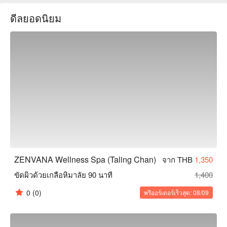
เหมาะสำหรับเพื่อน คู่รัก หรือครอบครัวที่ต้องการหลีกหนีจาก
ดีลยอดนิยม
ความวุ่นวายของเมือง ไม่ว่าจะเพื่อการผ่อนคลายสั้น ๆ หรือการ
รักษาอย่างลึกซึ้ง ZENVANA คือทางเลือกที่เหมาะสมสำหรับคุณ 
จองผ่าน FunNow เพื่อรับส่วนลดตอนนี้!
ZENVANA Wellness Spa (Taling Chan)
จาก THB
1,350
ขัดผิวด้วยเกลือหิมาลัย 90 นาที
1,400
0
(0)
พรีออร์เดอร์เร็วสุด: 08/09