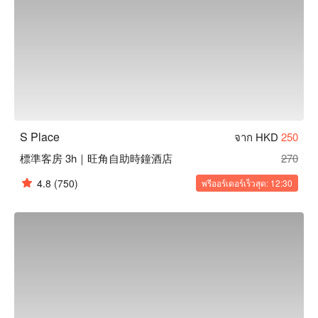
S Place
จาก HKD
250
標準客房 3h｜旺角自助時鐘酒店
270
4.8
(750)
พรีออร์เดอร์เร็วสุด: 12:30