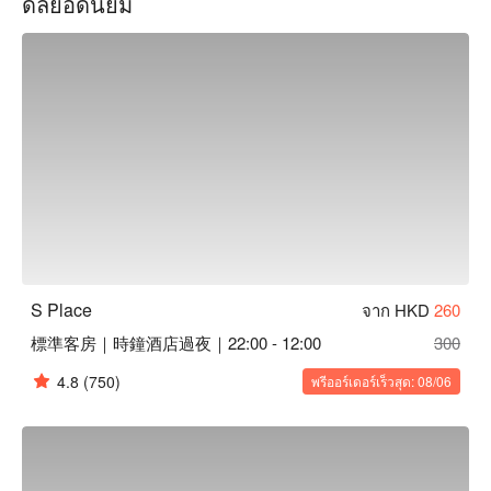
ดีลยอดนิยม
S Place旺角時鐘酒店、S Place 自助時鐘酒店、S Place 優惠
資訊立刻查看⬇︎
S Place
จาก HKD
260
標準客房｜時鐘酒店過夜｜22:00 - 12:00
300
4.8
(750)
พรีออร์เดอร์เร็วสุด: 08/06