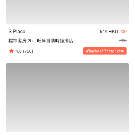
S Place
จาก HKD
200
標準客房 2h｜旺角自助時鐘酒店
220
4.8
(750)
พรีออร์เดอร์เร็วสุด: 12:30