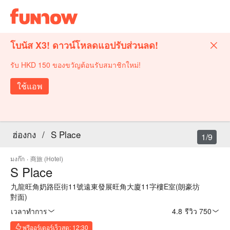
โบนัส X3! ดาวน์โหลดแอปรับส่วนลด!
รับ HKD 150 ของขวัญต้อนรับสมาชิกใหม่!
ใช้แอพ
ฮ่องกง
/
S Place
1/9
มงก๊ก
·
商旅 (Hotel)
S Place
九龍旺角奶路臣街11號遠東發展旺角大廈11字樓E室(朗豪坊
對面)
เวลาทำการ
4.8
·
รีวิว 750
พรีออร์เดอร์เร็วสุด: 12:30