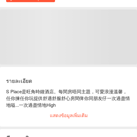
รายละเอียด
S Place是旺角時鐘酒店。每間房唔同主題，可愛浪漫溫馨，
任你揀任你玩提供舒適舒服舒心房間俾你同朋友仔一次過盡情
地嗌...一次過盡情地High

S Place設備：空調、舒適寢具、私人浴室、智能電視，任睇 
แสดงข้อมูลเพิ่มเติม
Netflix / YouTube 、充電線

S Place推薦：不同裝修的主題客房、任睇 Netflix / YouTube、
交通便利、全程自助 check-in
