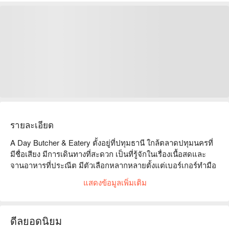
รายละเอียด
A Day Butcher & Eatery ตั้งอยู่ที่ปทุมธานี ใกล้ตลาดปทุมนครที่
มีชื่อเสียง มีการเดินทางที่สะดวก เป็นที่รู้จักในเรื่องเนื้อสดและ
จานอาหารที่ประณีต มีตัวเลือกหลากหลายตั้งแต่เบอร์เกอร์ทำมือ
ไปจนถึงจานบาร์บีคิว ตอบสนองทุกความชอบของรสชาติ ลูกค้า
แสดงข้อมูลเพิ่มเติม
ชื่นชมบริการและคุณภาพอาหารอย่างมาก ทำให้เหมาะสำหรับ
การรวมตัวของครอบครัวหรือการพบปะกับเพื่อน ไม่ว่าคุณจะเป็น
คนรักเนื้อหรือแค่ต้องการเพลิดเพลินกับมื้ออาหารอร่อย คุณ
ดีลยอดนิยม
สามารถหาความพึงพอใจได้ที่นี่ จองผ่าน FunNow เพื่อรับส่วนลด