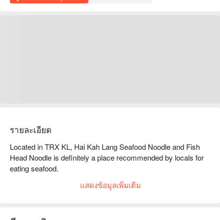
รายละเอียด
Located in TRX KL, Hai Kah Lang Seafood Noodle and Fish 
Head Noodle is definitely a place recommended by locals for 
eating seafood.

As soon as you enter, you can see more than 30 kinds of 
แสดงข้อมูลเพิ่มเติม
seafood; crab, prawn, fillet, octopus, lala, cockle etc.

Every kind of seafood is fresh, plump and big.

You can mix&match your favorite seafood and fish here and 